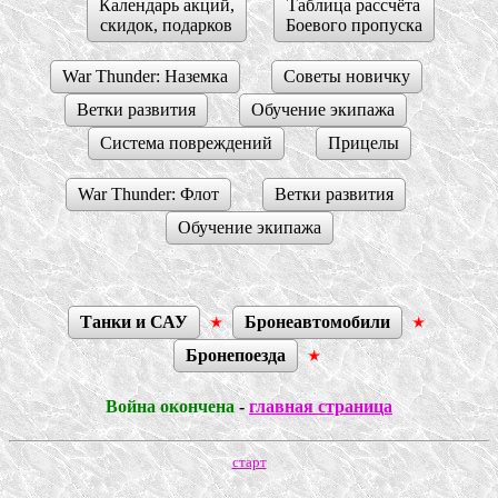
Календарь акций,
Таблица рассчёта
скидок, подарков
Боевого пропуска
War Thunder: Наземка
Советы новичку
Ветки развития
Обучение экипажа
Система повреждений
Прицелы
War Thunder: Флот
Ветки развития
Обучение экипажа
Танки и САУ
Бронеавтомобили
Бронепоезда
Война окончена
-
главная страница
старт