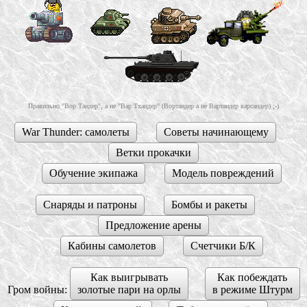
Правильно "Вор Тандер", а не "Вар Тхандер" (Вортандер а не Вартандер варсандер) ;-)
War Thunder: самолеты
Советы начинающему
Ветки прокачки
Обучение экипажа
Модель повреждений
Снаряды и патроны
Бомбы и ракеты
Предложение арены
Кабины самолетов
Счетчики Б/К
Как выигрывать
Как побеждать
Гром войны:
золотые пари на орлы
в режиме Штурм