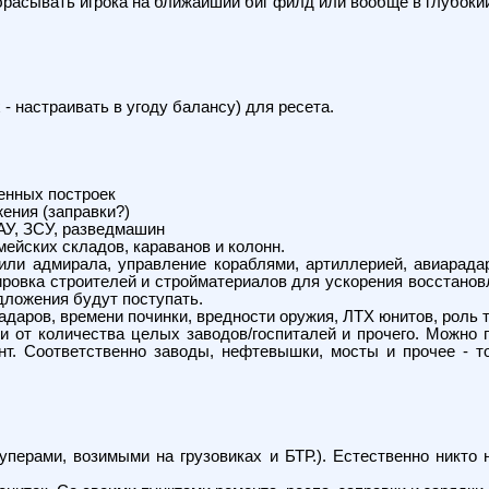
брасывать игрока на ближайший биг филд или вообще в глубоки
 - настраивать в угоду балансу) для ресета.
енных построек
жения (заправки?)
САУ, ЗСУ, разведмашин
мейских складов, караванов и колонн.
 или адмирала, управление кораблями, артиллерией, авиарад
овка строителей и стройматериалов для ускорения восстановле
едложения будут поступать.
адаров, времени починки, вредности оружия, ЛТХ юнитов, роль т
и от количества целых заводов/госпиталей и прочего. Можно 
нт. Соответственно заводы, нефтевышки, мосты и прочее - то
руперами, возимыми на грузовиках и БТР.). Естественно никт