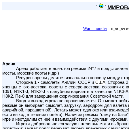
МИРОВАЯ
War Thunder
- при реги
Арена
Арена работает в нон-стоп режиме 24*7 и представля
мосты, морские порты и др.)
Ресурсы арены делятся изначально поровну между стор
Сторона 1 - самолеты Англии, СССР и
США
; Сторона 
японцы с юго-востока, советы с северо-востока, союзники с 
109T, N1K1-J, N1K2-J в палубном варианте в качестве N1K3-A,
H8K2. Пе-8 для завершения формирования Советской части.
Вход и выход игрока не ограничивается. Он может войт
режиме он выбирает самолёт, загрузку, аэродром для взлёта
аварийной, парашютной). Летать может одиноко или взаимодей
если выход в течение полёта). Наличие режима “сижу на базе”
игре и неотделим от неё и взаимодействия с другими игроками.
Игроки добровольно согласуют цели вылета и выбранны
логистики; захват поля; перехват любых вражеских самолёто