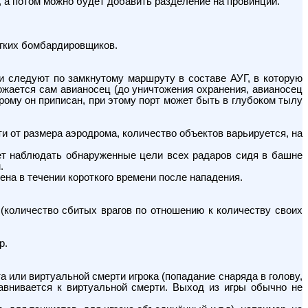
, а потом можно будет добавить разделение на провинции.
егких бомбардировщиков.
и следуют по замкнутому маршруту в составе АУГ, в которую
ожается сам авианосец (до уничтожения охранения, авианосец
рому он приписан, при этому порт может быть в глубоком тылу
от размера аэродрома, количество объектов варьируется, на
 наблюдать обнаруженные цели всех радаров сидя в башне
.
 в течении короткого времени после нападения.
th (количество сбитых врагов по отношению к количеству своих
р.
 или виртуальной смерти игрока (попадание снаряда в голову,
авнивается к виртуальной смерти. Выход из игры обычно не