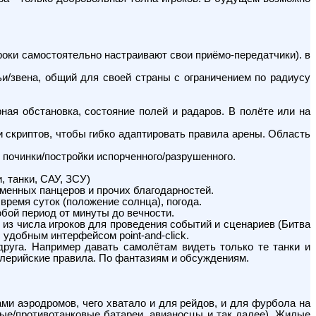
гроки самостоятельно настраивают свои приёмо-передатчики). в
ьи/звена, общий для своей страны с ограничением по радиусу
ная обстановка, состояние полей и радаров. В полёте или на
 скриптов, чтобы гибко адаптировать правила арены. Область
ь починки/постройки испорченного/разрушенного.
, танки, САУ, ЗСУ)
 именных панцеров и прочих благодарностей.
время суток (положение солнца), погода.
любой период от минуты до вечности.
из числа игроков для проведения событий и сценариев (Битва
 удобным интерфейсом point-and-click.
друга. Например давать самолётам видеть только те танки и
лерийские правила. По фантазиям и обсуждениям.
ками аэродромов, чего хватало и для рейдов, и для фурбола на
тные/противотанковые батареи, авианосцы и так далее). Жилые