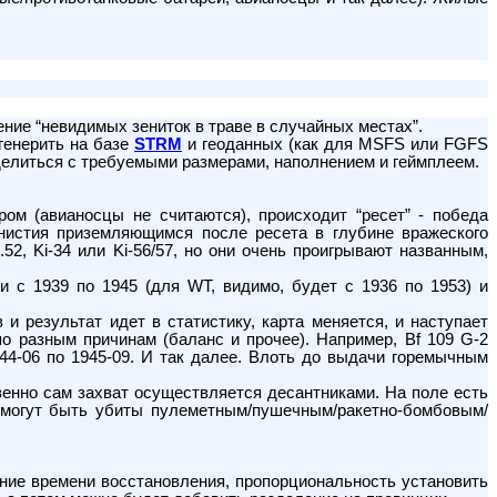
ие “невидимых зениток в траве в случайных местах”.
сгенерить на базе
STRM
и геоданных (как для MSFS или FGFS
еделиться с требуемыми размерами, наполнением и геймплеем.
ром (авианосцы не считаются), происходит “ресет” - победа
нистия приземляющимся после ресета в глубине вражеского
52, Ki-34 или Ki-56/57, но они очень проигрывают названным,
и с 1939 по 1945 (для WT, видимо, будет с 1936 по 1953) и
и результат идет в статистику, карта меняется, и наступает
 разным причинам (баланс и прочее). Например, Bf 109 G-2
944-06 по 1945-09. И так далее. Влоть до выдачи горемычным
твенно сам захват осуществляется десантниками. На поле есть
и могут быть убиты пулеметным/пушечным/ракетно-бомбовым/
ение времени восстановления, пропорциональность установить