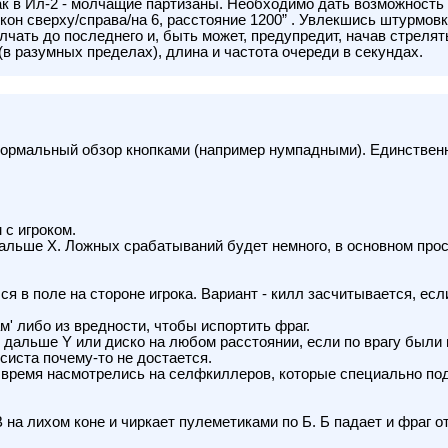
к в Ил-2 - молчащие партизаны. Необходимо дать возможность
“кон сверху/справа/на 6, расстояние 1200” . Увлекшись штурмов
ать до последнего и, быть может, предупредит, начав стрелять
(в разумных пределах), длина и частота очереди в секундах.
ормальный обзор кнопками (например нумпадными). Единственны
 с игроком.
 дальше X. Ложных срабатываний будет немного, в основном прос
я в поле на стороне игрока. Вариант - килл засчитывается, есл
м' либо из вредности, чтобы испортить фраг.
не дальше Y или диско на любом расстоянии, если по врагу были
систа почему-то не достается.
ое время насмотрелись на селфкиллеров, которые специально по
 В на лихом коне и чиркает пулеметиками по Б. Б падает и фраг 