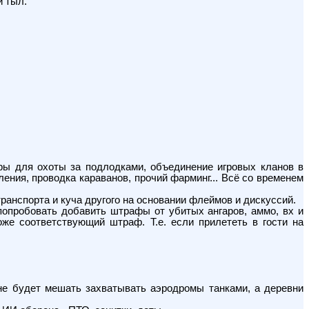
й тыл.
ары для охоты за подлодками, объединение игровых кланов в
ния, проводка караванов, прочий фарминг... Всё со временем
ранспорта и куча другого на основании флеймов и дискуссий.
попробовать добавить штрафы от убитых ангаров, аммо, вх и
же соответствующий штраф. Т.е. если прилететь в гости на
о не будет мешать захватывать аэродромы танками, а деревни