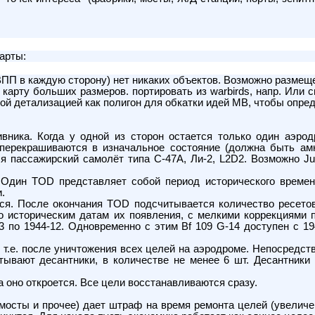
арты:
П в каждую сторону) нет никаких объектов. Возможно размещен
карту больших размеров. портировать из warbirds, напр. Или 
зкой детализацией как полигон для обкатки идей МВ, чтобы опр
вника. Когда у одной из сторон остается только один аэрод
перекрашиваются в изначальное состояние (должна быть ам
я пассажирский самолёт типа C-47A, Ли-2, L2D2. Возможно Ju.
. Один TOD представляет собой период исторического времен
.
ся. После окончания TOD подсчитывается количество ресетов 
историческим датам их появления, с мелкими коррекциями по
-03 по 1944-12. Одновременно с этим Bf 109 G-14 доступен с 1
, т.е. после уничтожения всех целей на аэродроме. Непосредс
атывают десантники, в количестве не менее 6 шт. Десантник
 оно откроется. Все цели восстанавливаются сразу.
 мосты и прочее) дает штраф на время ремонта целей (увелич