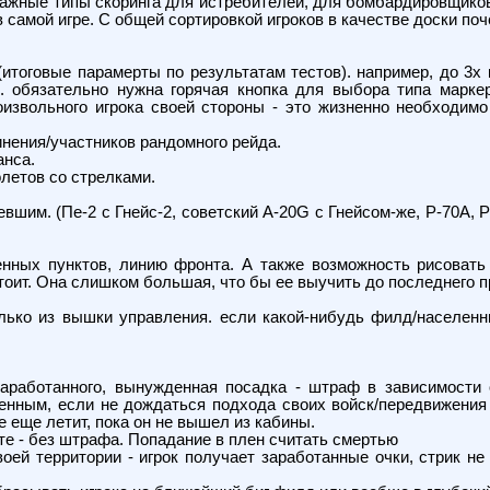
важные типы скоринга для истребителей, для бомбардировщиков,
 самой игре. С общей сортировкой игроков в качестве доски поч
итоговые парамерты по результатам тестов). например, до 3х 
е. обязательно нужна горячая кнопка для выбора типа маркер
извольного игрока своей стороны - это жизненно необходимо 
нения/участников рандомного рейда.
анса.
летов со стрелками.
им. (Пе-2 с Гнейс-2, советский A-20G с Гнейсом-же, P-70A, P-38M
енных пунктов, линию фронта. А также возможность рисовать
тоит. Она слишком большая, что бы ее выучить до последнего п
лько из вышки управления. если какой-нибудь филд/населенны
аработанного, вынужденная посадка - штраф в зависимости 
енным, если не дождаться подхода своих войск/передвижения л
е еще летит, пока он не вышел из кабины.
те - без штрафа. Попадание в плен считать смертью
ей территории - игрок получает заработанные очки, стрик не