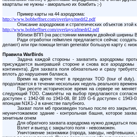
кварталы не нужны - аморально их бомбить ;-)
Пример карты на 44 аэродрома:
http://www.bobheffner.com/overlays/medrl2.pdf
Описание аэродромов и стратегических объектов этой к
http://www.bobheffner.com/overlays/afmedrl2.pdf
Вблизи ВПП (на расстоянии минимум двойной ширины ВП
Ради отработки геймплея предлагается сейчас создать 
делают) или при помощи terrain generator большую карту с ни
Правила WarBirds
Задача каждой стороны - захватить аэродромы проти
присуждается выигравшей стороне и снова все аэродромы 
континента). Для захвата поля обязательно и сразу требуетс
вплоть до нарушения баланса.
Время на арене течет в пределах TOD (tour of duty)
продолжается в течении нескольких недель реального времени
При ресете историческое время на сервере не меняет
следующий TOD. Самолёты на выбор предлагаются согласно 
доступен с 1942-08 по 1943-08, Bf 109 G-6 доступен с 1943
японцам N1K1-J в качестве палубного.
Захват поля мб произведен только после его закрытия
неуничтожаемое здание - контрольная башня, которое захв
зенитным огнем
Для обратного захвата аэродрома нужно дождаться пока
Взлет и выезд с закрытого поля - невозможен.
Уничтожение экономики (города, заводы, нефтевышки,