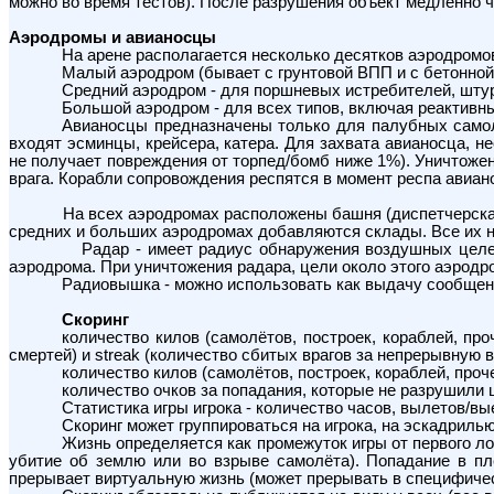
можно во время тестов). После разрушения объект медленно ч
Аэродромы и авианосцы
На арене располагается несколько десятков аэродромо
Малый аэродром (бывает с грунтовой ВПП и с бетонной
Средний аэродром - для поршневых истребителей, шту
Большой аэродром - для всех типов, включая реактив
Авианосцы предназначены только для палубных самол
входят эсминцы, крейсера, катера. Для захвата авианосца, 
не получает повреждения от торпед/бомб ниже 1%). Уничтожен
врага. Корабли сопровождения респятся в момент респа авиан
На всех аэродромах расположены башня (диспетчерская вышк
средних и больших аэродромах добавляются склады. Все их н
Радар - имеет радиус обнаружения воздушных целей 30км
аэродрома. При уничтожения радара, цели около этого аэродр
Радиовышка - можно использовать как выдачу сообщения в ч
Скоринг
количество килов (самолётов, построек, кораблей, про
смертей) и streak (количество сбитых врагов за непрерывную 
количество килов (самолётов, построек, кораблей, проч
количество очков за попадания, которые не разрушили це
Статистика игры игрока - количество часов, вылетов/вые
Скоринг может группироваться на игрока, на эскадрилью
Жизнь определяется как промежуток игры от первого ло
убитие об землю или во взрыве самолёта). Попадание в пл
прерывает виртуальную жизнь (может прерывать в специфичес