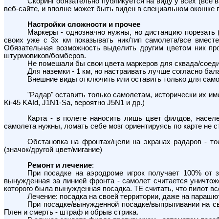
Скоринг обязательно публикуется на виду у всех (все 
веб-сайте, и вполне может быть виден в специальном окошке в
Настройки сложности и прочее
Маркеры - однозначно нужны, но дистанцию порезать (
своих уже с 3х км показывать ник/тип самолета/все вмест
Обязательная возможность выделить другим цветом ник про
штурмовиков/бомберов.
Не помешали бы свои цвета маркеров для сквада/соеди
Для наземки - 1 км, но настраивать лучше согласно бал
Внешние виды отключить или оставить только для само
"Радар" оставить только самолетам, исторически их имевш
Ki-45 KAId, J1N1-Sa, вероятно J5N1 и др.)
Карта - в полете наносить лишь цвет филдов, насел
самолета нужны, ломать себе мозг ориентируясь по карте не с
Обстановка на фронтах/цели на экранах радаров - то
(значок/другой цвет/мигание)
Ремонт и лечение
:
При посадке на аэродроме игрок получает 100% от з
вынужденная за линией фронта - самолет считается уничтож
которого была вынужденная посадка. ТЕ считать, что пилот вс
Лечение: посадка на своей территории, даже на парашю
При посадке/вынужденной посадке/выпрыгивании на сво
Плен и смерть - штраф и обрыв стрика.