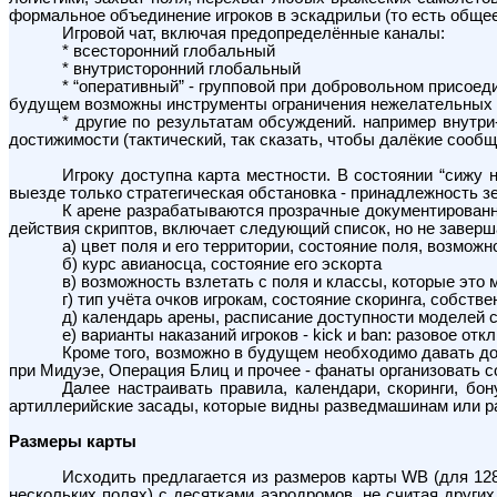
формальное объединение игроков в эскадрильи (то есть обще
Игровой чат, включая предопределённые каналы:
* всесторонний глобальный
* внутристоронний глобальный
* “оперативный” - групповой при добровольном присоед
будущем возможны инструменты ограничения нежелательных 
* другие по результатам обсуждений. например внутри
достижимости (тактический, так сказать, чтобы далёкие сообщ
Игроку доступна карта местности. В состоянии “сижу 
выезде только стратегическая обстановка - принадлежность з
К арене разрабатываются прозрачные документированны
действия скриптов, включает следующий список, но не заверш
а) цвет поля и его территории, состояние поля, возмож
б) курс авианосца, состояние его эскорта
в) возможность взлетать с поля и классы, которые это 
г) тип учёта очков игрокам, состояние скоринга, собст
д) календарь арены, расписание доступности моделей с
е) варианты наказаний игроков - kick и ban: разовое от
Кроме того, возможно в будущем необходимо давать до
при Мидуэе, Операция Блиц и прочее - фанаты организовать со
Далее настраивать правила, календари, скоринги, бо
артиллерийские засады, которые видны разведмашинам или ра
Размеры карты
Исходить предлагается из размеров карты WB (для 128 
нескольких полях) с десятками аэродромов, не считая других