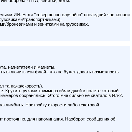
 ИИ оборона - ПТО, зенитки, доты.
емыми ИИ. Если "совершенно случайно" последний час конвои
рузовиками/транспортниками).
ми/броневиками и зенитками на грузовиках.
та, нагнетатели и магнеты.
ть включить изи-флайт, что не будет давать возможность
л тангажа/скорость).
е. Крутить руками триммера и/или джой в полете который
иммеров сохранялись. Этого мне сильно не хватало в Ил-2.
аклимбить. Настройку скорости либо текстовой
ит постоянно, для напоминания. Наоборот, сообщения об