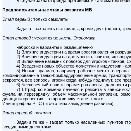
В случае захвата филда противником - автоматом пере
Предположительные этапы развития МВ
Этап первый
: только самолеты.
Задача - захватить все филды, кроме двух (одного, трех
Э
тап второй
: усложнение жизни. Экономика
наброски и варианты к размышлению
1) Влияние индустрии на время восстановления разруш
2) Влияние индустрии на доступность юнитов, их воору
3) Включение наземных повозок для игроков - танков, 
4) Введение новых объектов логистики и индустрии - ар
5) Новые правила, например рабочее место генерала
комбинированные танко-бомбардировочные армии, транспортир
вскроется, все вопросы игроки когда нибудь поднимут, все пр
6) Бесконечный тюнинг параметров арены - дальности р
7) Штраф ко времени лечения и ремонта в зависимост
фуела на перезарядку, объем максимальной заправки, ремо
двадцати крепостях - то противнику станет плохо.
Или штраф на РПС (что-то типа замедление развития)
Э
тап третий
: наземка
Задачи те же - захват, только населенных пунктов (т
воздушными десантами.