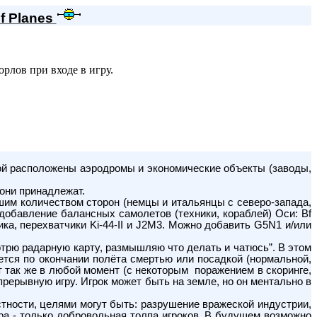
f Planes
рлов при входе в игру.
рой расположены аэродромы и экономические объекты (заводы,
они принадлежат.
ьшим количеством сторон (немцы и итальянцы с северо-запада,
 добавление балансных самолетов (техники, кораблей) Оси: Bf
ика, перехватчики Ki-44-II и J2M3. Можно добавить G5N1 и/или
отрю радарную карту, размышляю что делать и чатюсь”. В этом
ется по окончании полёта смертью или посадкой (нормальной,
т так же в любой момент (с некоторым поражением в скоринге,
прерывную игру. Игрок может быть на земле, но он ментально в
тности, целями могут быть: разрушение вражеской индустрии,
ра - только добровольная толпа игроков. В будущем возможно