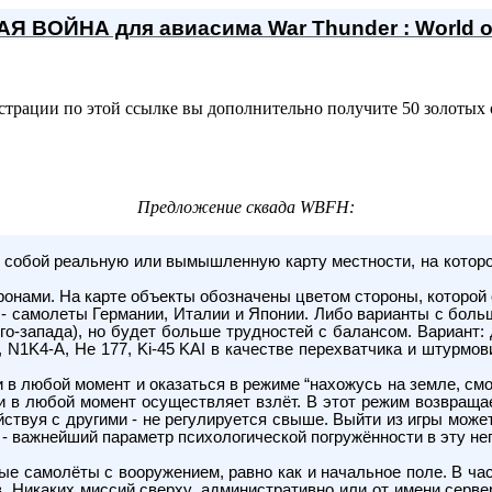
 ВОЙНА для авиасима War Thunder : World o
страции по этой ссылке вы дополнительно получите 50 золотых о
Предложение сквада WBFH:
ет собой реальную или вымышленную карту местности, на кото
онами. На карте объекты обозначены цветом стороны, которой 
2 - самолеты Германии, Италии и Японии. Либо варианты с бол
юго-запада), но будет больше трудностей с балансом. Вариант:
 N1K4-A, He 177, Ki-45 KAI в качестве перехватчика и штурмов
и в любой момент и оказаться в режиме “нахожусь на земле, см
 и в любой момент осуществляет взлёт. В этот режим возвраща
ствуя с другими - не регулируется свыше. Выйти из игры може
 - важнейший параметр психологической погружённости в эту не
е самолёты с вооружением, равно как и начальное поле. В час
в. Никаких миссий сверху, административно или от имени серве