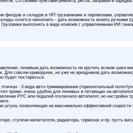
ениток. Со своими пунктами ремонта, респа, заправки и зарядки.
е филдов и складов в НП грузовиками и паровозами, управля
лады хочется наполнить - дать возможность возить ручками (г
 Грузовики выполнять в виде конвоев с управляемыми ИИ танка
вление, ленивым дать возможность не крутить всякие шаги вин
. Для совсем криворуких, но уже не аркадников дать возможнос
о будет постараться.
птичках : 3 вида авто-триммирования (горизонтальный полет/уго
етел прямо. очень удобно для ленивых и летающих на автопилот
веление РУС или педалей отключало автопилот, но настройки тр
мате.
я штука, позволяющая на максимально-эффективной скорости з
ре, ступени нагнетателя, радиатора, тормозах и пр. пусть вис