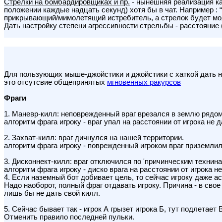
Стрелки на бомбардировщиках и пр.
- нынешняя реализация ка
положении каждые надцать секунд) хотя бы в чат. Например : 
прикрывающий/мимолетящий истребитель, а стрелок будет молч
Дать настройку степени агрессивности стрельбы - расстояние 
Для пользующих мыше-джойстики и джойстики с хаткой дать н
это отсутсвие общепринятых
мгновенных ракурсов
Фраги
1. Маневр-килл: неповрежденный враг врезался в землю рядом
алгоритм фрага игроку - враг упал на расстоянии от игрока не
2. Захват-килл: враг дичнулся на нашей территории.
алгоритм фрага игроку - поврежденный игроком враг приземлилс
3. Дисконнект-килл: враг отключился по 'причинческим технина
алгоритм фрага игроку - диско врага на расстоянии от игрока 
4. Если наземный бот добивает цель, то сейчас игроку даже ас
Надо наоборот, полный фраг отдавать игроку. Причина - в св
лишь бы не дать свой килл.
5. Сейчас бывает так - игрок А грызет игрока Б, тут подлетает
Отменить правило последней пульки.