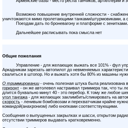
Армейские базы - место респа танчиков, артиллерии и з
Возможно повышение внутренней сложности - снабжени
уничтожаются мимо пролетающими танками/штурмовиками, а ск
Поездам дать по броневагону и платформе с зенитками.
Дальнейшее расписывать пока смысла нет
Общие пожелания
Управление - для желающих выжать все 101% - фул упра
Аркадникам зарезать автопилот до невменяемых характеристик
свалиться в штопор. Но и выжать хотя бы 80% из машины нужн
О триммировании
- очень полезная штука была реализована в 
горизонт
- он же автолевел настраивал триммера так, что ты л
длится буквально минут 40 - это перебор. К тому же любое ше
угол тангажа
- для желающих заклимбить/спикировать на авто
скорость
- ленивым бомбовозам и перехватчикам крайне нужна
командой(анахронизм) либо кнопками соответствующими.
Cообщения о выпущенных закрылках и шасси, открытом радиато
отсутствии триммеров выдавать кратковременно.