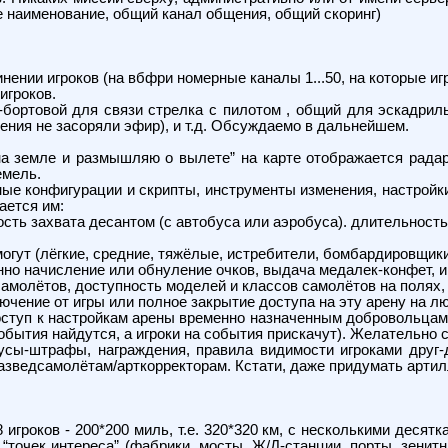
е наименование, общий канал общения, общий скоринг)
инении игроков (на вбфри номерные каналы 1...50, на которые и
игроков.
-бортовой для связи стрелка с пилотом , общий для эскадрил
ения не засоряли эфир), и т.д. Обсуждаемо в дальнейшем.
на земле и размышляю о вылете” на карте отображается радар
емель.
е конфигурации и скрипты, инструменты изменения, настройки
ается им:
ность захвата десантом (с автобуса или аэробуса). длительност
могут (лёгкие, средние, тяжёлые, истребители, бомбардировщики
венно начисление или обнуление очков, выдача медалек-конфет,
амолётов, доступность моделей и классов самолётов на полях, 
ключение от игры или полное закрытие доступа на эту арену на 
ступ к настройкам арены временно назначенным добровольцам 
бытия найдутся, а игроки на события прискачут). Желательно с
нусы-штрафы, награждения, правила видимости игроками друг-
зведсамолётам/арткорректорам. Кстати, даже придумать артил
игроков - 200*200 миль, т.е. 320*320 км, с несколькими десят
 “точек интереса” (фабрики, мосты, Ж/Д-станции, порты, зени