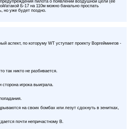
 предупреждения пилота о появлении воздушной цели (ее
кой/атакой Б-17 на 110м можно банально проспать
, но уже будет поздно.
й аспект, по которуму WT уступает проекту Воргеймингов -
то так никто не разбивается.
и сторона игрока выиграла.
 попадания.
дрываются на своих бомбах или лезут сдохнуть в зенитках,
отдается почти непричастному В.