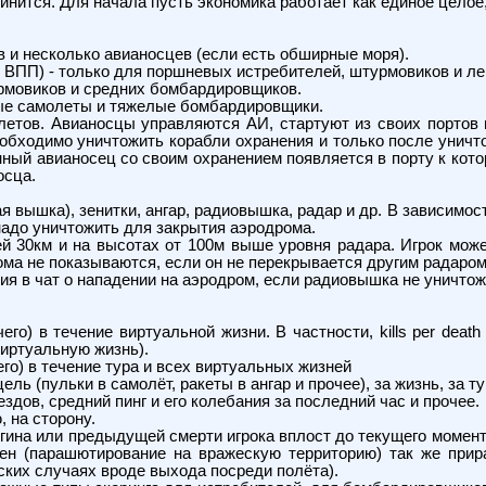
инится. Для начала пусть экономика работает как единое целое
в и несколько авианосцев (если есть обширные моря).
 ВПП) - только для поршневых истребителей, штурмовиков и л
рмовиков и средних бомбардировщиков.
ные самолеты и тяжелые бомбардировщики.
етов. Авианосцы управляются АИ, стартуют из своих портов 
необходимо уничтожить корабли охранения и только после уничт
ный авианосец со своим охранением появляется в порту к кото
осца.
а), зенитки, ангар, радиовышка, радар и др. В зависимости 
адо уничтожить для закрытия аэродрома.
 и на высотах от 100м выше уровня радара. Игрок может
ома не показываются, если он не перекрывается другим радаром
ат о нападении на аэродром, если радиовышка не уничтожена
чего) в течение виртуальной жизни. В частности, kills per dea
виртуальную жизнь).
его) в течение тура и всех виртуальных жизней
ль (пульки в самолёт, ракеты в ангар и прочее), за жизнь, за ту
здов, средний пинг и его колебания за последний час и прочее.
, на сторону.
гина или предыдущей смерти игрока вплост до текущего момента
ен (парашютирование на вражескую территорию) так же прир
ких случаях вроде выхода посреди полёта).