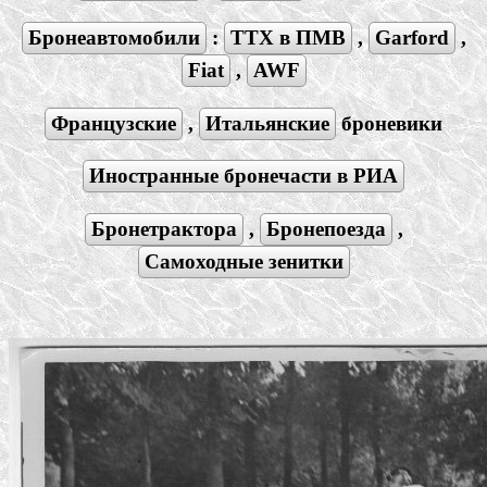
Бронеавтомобили
:
ТТХ в ПМВ
,
Garford
,
Fiat
,
AWF
Французcкие
,
Итальянские
броневики
Иностранные бронечасти в РИА
Бронетрактора
,
Бронепоезда
,
Самоходные зенитки