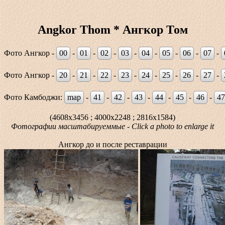
Angkor Thom * Ангкор Том
Фото Ангкор -
00
-
01
-
02
-
03
-
04
-
05
-
06
-
07
-
Фото Ангкор -
20
-
21
-
22
-
23
-
24
-
25
-
26
-
27
-
Фото Камбоджи:
map
-
41
-
42
-
43
-
44
-
45
-
46
-
47
(4608x3456 ; 4000x2248 ; 2816x1584)
Фотографии масштабируеммые - Click a photo to enlarge it
Ангкор до и после реставрации