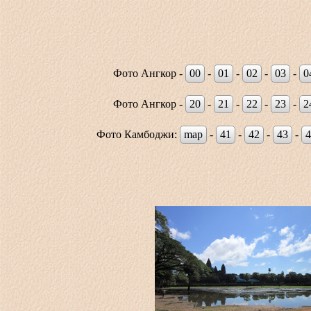
Фото Ангкор -
00
-
01
-
02
-
03
-
0
Фото Ангкор -
20
-
21
-
22
-
23
-
2
Фото Камбоджи:
map
-
41
-
42
-
43
-
4