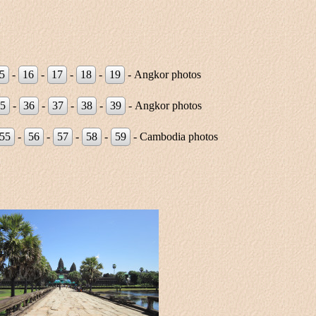
5
-
16
-
17
-
18
-
19
- Angkor photos
5
-
36
-
37
-
38
-
39
- Angkor photos
55
-
56
-
57
-
58
-
59
- Cambodia photos