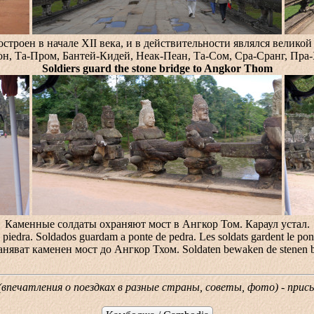
строен в начале XII века, и в действительности являлся велик
он, Та-Пром, Бантей-Кидей, Неак-Пеан, Та-Сом, Сра-Сранг, Пра-
Soldiers guard the stone bridge to Angkor Thom
Каменные солдаты охраняют мост в Ангкор Том. Караул устал.
e de piedra. Soldados guardam a ponte de pedra. Les soldats gardent 
аняват каменен мост до Ангкор Тхом. Soldaten bewaken de stenen b
 (впечатления о поездках в разные страны, советы, фото) - при