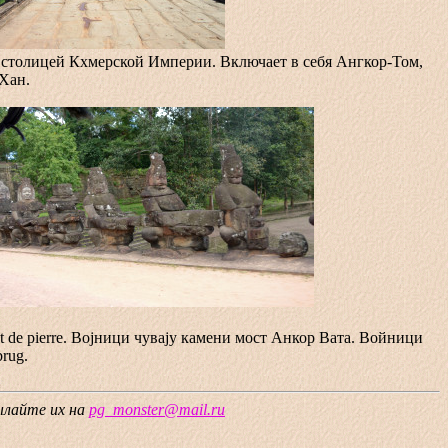
ой столицей Кхмерской Империи. Включает в себя Ангкор-Том,
Хан.
le pont de pierre. Воjници чуваjу камени мост Анкор Вата. Войници
rug.
сылайте их на
pg_monster@mail.ru