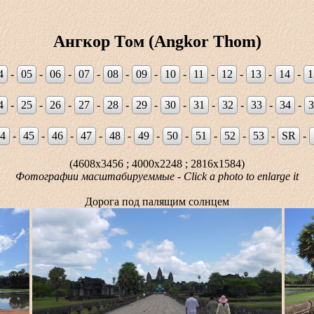
Ангкор Том (Angkor Thom)
4
-
05
-
06
-
07
-
08
-
09
-
10
-
11
-
12
-
13
-
14
-
1
4
-
25
-
26
-
27
-
28
-
29
-
30
-
31
-
32
-
33
-
34
-
3
4
-
45
-
46
-
47
-
48
-
49
-
50
-
51
-
52
-
53
-
SR
-
(4608x3456 ; 4000x2248 ; 2816x1584)
Фотографии масштабируеммые - Click a photo to enlarge it
Дорога под палящим солнцем