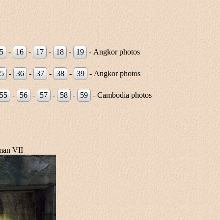
5
-
16
-
17
-
18
-
19
- Angkor photos
5
-
36
-
37
-
38
-
39
- Angkor photos
55
-
56
-
57
-
58
-
59
- Cambodia photos
man VII