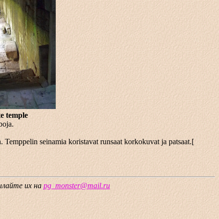
te temple
boja.
emppelin seinamia koristavat runsaat korkokuvat ja patsaat.[
сылайте их на
pg_monster@mail.ru