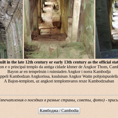
ilt in the late 12th century or early 13th century as the official sta
n e o principal templo da antiga cidade khmer de Angkor Thom, Cam
Bayon ar en tempelruin i ruinstaden Angkor i norra Kambodja
peli Kambodzan Angkorissa, kuuluisan Angkor Watin pohjoispuolella. T
A Bajon-templom, az angkori templomvaros resze Kambodzsaban
 (впечатления о поездках в разные страны, советы, фото) - при
Камбоджа / Cambodia