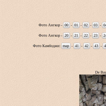
Фото Ангкор -
00
-
01
-
02
-
03
-
0
Фото Ангкор -
20
-
21
-
22
-
23
-
2
Фото Камбоджи:
map
-
41
-
42
-
43
-
4
De Bay