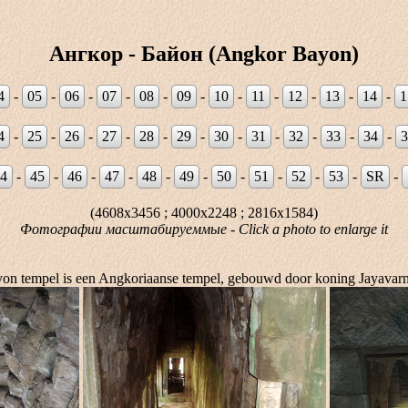
Ангкор - Байон (Angkor Bayon)
4
-
05
-
06
-
07
-
08
-
09
-
10
-
11
-
12
-
13
-
14
-
1
4
-
25
-
26
-
27
-
28
-
29
-
30
-
31
-
32
-
33
-
34
-
3
4
-
45
-
46
-
47
-
48
-
49
-
50
-
51
-
52
-
53
-
SR
-
(4608x3456 ; 4000x2248 ; 2816x1584)
Фотографии масштабируеммые - Click a photo to enlarge it
on tempel is een Angkoriaanse tempel, gebouwd door koning Jayavar