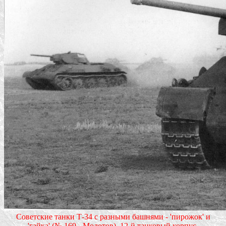
Советские танки Т-34 с разными башнями - 'пирожок' и
'гайка' (№ 169 - Молотов). 12-й танковый корпус.