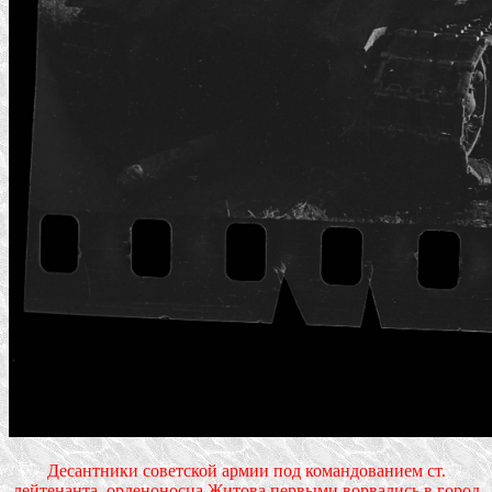
Десантники советской армии под командованием ст.
лейтенанта, орденоносца Житова первыми ворвались в город