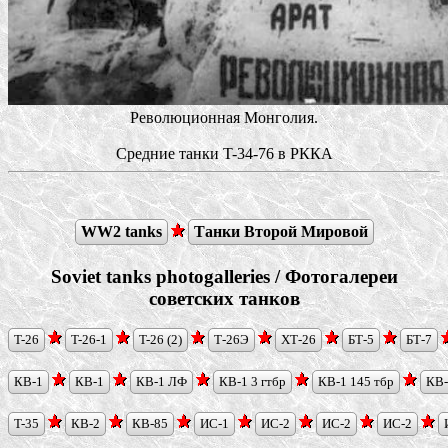
Революционная Монголия.
Средние танки T-34-76 в РККА
WW2 tanks
Танки Второй Мировой
Soviet tanks photogalleries / Фотогалереи
советских танков
T-26
T-26-1
T-26 (2)
Т-26Э
ХТ-26
БТ-5
БТ-7
КВ-1
КВ-1
КВ-1 ЛФ
КВ-1 3 гтбр
КВ-1 145 тбр
КВ
T-35
КВ-2
КВ-85
ИС-1
ИС-2
ИС-2
ИС-2