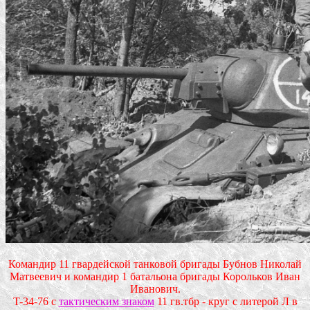
Командир 11 гвардейской танковой бригады Бубнов Николай
Матвеевич и командир 1 батальона бригады Корольков Иван
Иванович.
T-34-76 с
тактическим знаком
11 гв.тбр - круг с литерой Л в