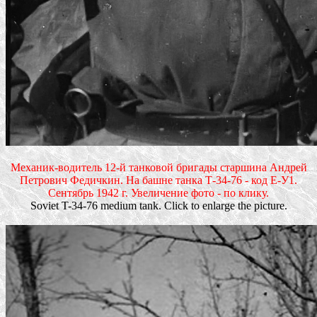
Механик-водитель 12-й танковой бригады старшина Андрей
Петрович Федичкин. На башне танка Т-34-76 - код Е-У1.
Сентябрь 1942 г. Увеличение фото - по клику.
Soviet T-34-76 medium tank. Click to enlarge the picture.