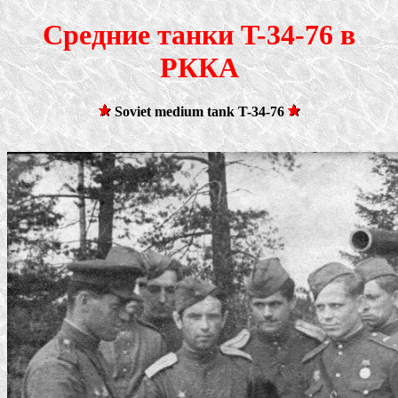
Средние танки T-34-76 в
РККА
Soviet medium tank T-34-76