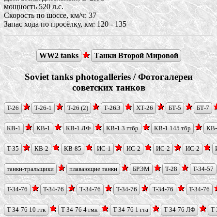
мощность 520 л.с.

Скорость по шоссе, км/ч: 37

WW2 tanks
Танки Второй Мировой
Soviet tanks photogalleries / Фотогалереи
советских танков
T-26
T-26-1
T-26 (2)
Т-26Э
ХТ-26
БТ-5
БТ-7
КВ-1
КВ-1
КВ-1 ЛФ
КВ-1 3 гтбр
КВ-1 145 тбр
КВ
T-35
КВ-2
КВ-85
ИС-1
ИС-2
ИС-2
ИС-2
танки-тральщики
плавающие танки
БРЭМ
T-28
T-34-57
T-34-76
T-34-76
Т-34-76
T-34-76
T-34-76
T-34-76
T-34-76 10 гтк
T-34-76 4 гмк
T-34-76 1 гта
T-34-76 ЛФ
T-