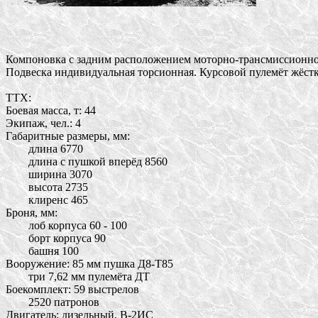
Компоновка с задним расположением моторно-трансмиссионного 
Подвеска индивидуальная торсионная. Курсовой пулемёт жёстко
ТТХ:

Боевая масса, т: 44

Экипаж, чел.: 4

Габаритные размеры, мм:

	длина 6770

	длина с пушкой вперёд 8560

	ширина 3070

	высота 2735

	клиренс 465

Броня, мм:

	лоб корпуса 60 - 100

	борт корпуса 90

	башня 100

Вооружение: 85 мм пушка Д8-Т85

	три 7,62 мм пулемёта ДТ

Боекомплект: 59 выстрелов

	2520 патронов

Двигатель: дизельный, В-2ИС
