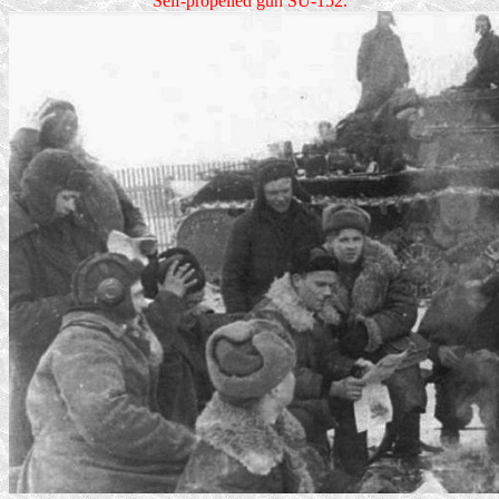
Self-propelled gun SU-152.