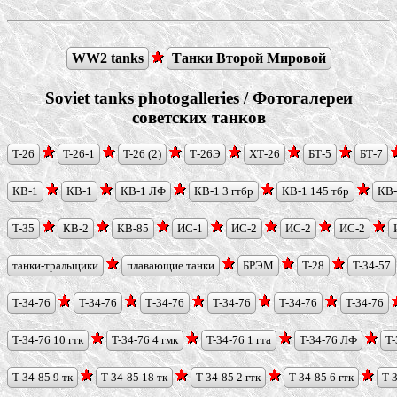
WW2 tanks
Танки Второй Мировой
Soviet tanks photogalleries / Фотогалереи
советских танков
T-26
T-26-1
T-26 (2)
Т-26Э
ХТ-26
БТ-5
БТ-7
КВ-1
КВ-1
КВ-1 ЛФ
КВ-1 3 гтбр
КВ-1 145 тбр
КВ
T-35
КВ-2
КВ-85
ИС-1
ИС-2
ИС-2
ИС-2
танки-тральщики
плавающие танки
БРЭМ
T-28
T-34-57
T-34-76
T-34-76
Т-34-76
T-34-76
T-34-76
T-34-76
T-34-76 10 гтк
T-34-76 4 гмк
T-34-76 1 гта
T-34-76 ЛФ
T-
T-34-85 9 тк
T-34-85 18 тк
T-34-85 2 гтк
T-34-85 6 гтк
T-3