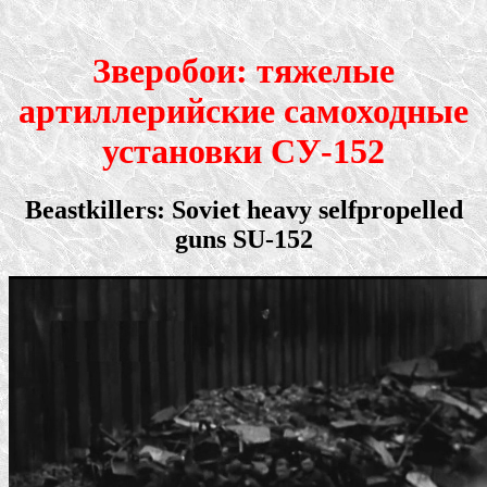
Зверобои: тяжелые
артиллерийские самоходные
установки СУ-152
Beastkillers: Soviet heavy selfpropelled
guns SU-152