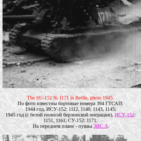
The SU-152 № 1171 in Berlin, photo 1945.
По фото известны бортовые номера 394 ГТСАП:
1944 год, ИСУ-152: 1112, 1140, 1143, 1145;
1945 год (с белой полосой берлинской операции),
ИСУ-152
:
1151, 1161; СУ-152: 1171.
На переднем плане - пушка
ЗИС-3
.