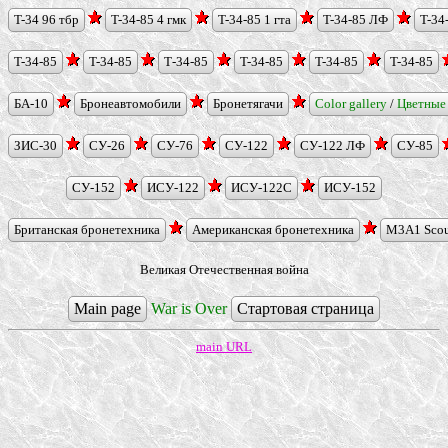
T-34 96 тбр
T-34-85 4 гмк
T-34-85 1 гта
T-34-85 ЛФ
T-34
T-34-85
T-34-85
Т-34-85
T-34-85
T-34-85
T-34-85
БА-10
Бронеавтомобили
Бронетягачи
Color gallery
/
Цветные
ЗИС-30
СУ-26
СУ-76
СУ-122
СУ-122 ЛФ
СУ-85
СУ-152
ИСУ-122
ИСУ-122С
ИСУ-152
Британская бронетехника
Американская бронетехника
M3A1 Sco
Великая Отечественная война
Main page
War is Over
Стартовая страница
main URL