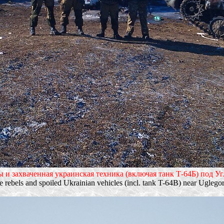
 и захваченная украинская техника (включая танк Т-64Б) под Уг
e rebels and spoiled Ukrainian vehicles (incl. tank T-64B) near Uglegor