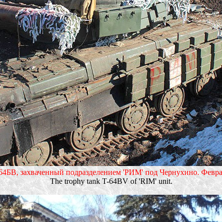
64БВ, захваченный подразделением 'РИМ' под Чернухино. Февра
The trophy tank T-64BV of 'RIM' unit.