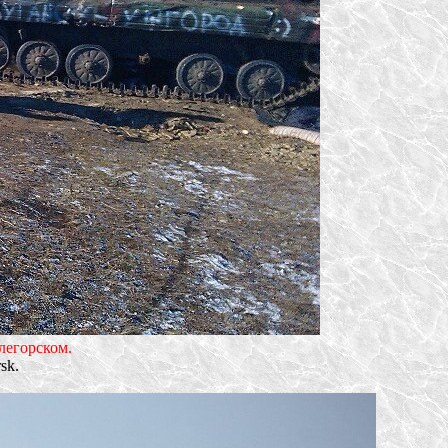
легорском.
sk.