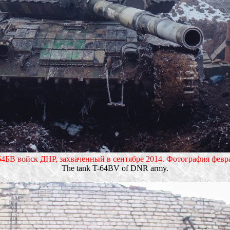
64БВ войск ДНР, захваченный в сентябре 2014. Фотография февра
The tank T-64BV of DNR army.