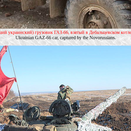
й украинский) грузовик ГАЗ-66, взятый в Дебальцевском котле 
Ukrainian GAZ-66 car, captured by the Novorussians.