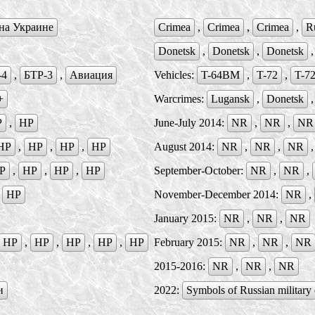
на Украине
Crimea
,
Crimea
,
Crimea
,
Ru
Donetsk
,
Donetsk
,
Donetsk
-4
,
БTР-3
,
Авиация
Vehicles:
T-64BM
,
T-72
,
T-7
+
Warcrimes:
Lugansk
,
Donetsk
Р
,
НР
June-July 2014:
NR
,
NR
,
NR
НР
,
НР
,
НР
,
НР
August 2014:
NR
,
NR
,
NR
Р
,
НР
,
НР
,
HP
September-October:
NR
,
NR
,
,
НР
November-December 2014:
NR
,
January 2015:
NR
,
NR
,
NR
НР
,
НР
,
НР
,
НР
,
НР
February 2015:
NR
,
NR
,
NR
2015-2016:
NR
,
NR
,
NR
и
2022:
Symbols of Russian military 