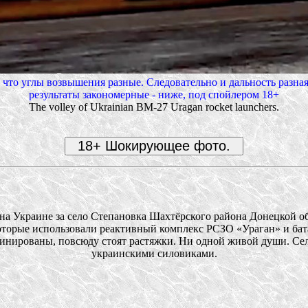
что углы возвышения разные. Следовательно и дальность разная
результаты закономерные - ниже, под спойлером 18+
The volley of Ukrainian BM-27 Uragan rocket launchers.
а на Украине за село Степановка Шахтёрского района Донецкой о
оторые использовали реактивный комплекс РСЗО «Ураган» и бат
инированы, повсюду стоят растяжки. Ни одной живой души. Село
украинскими силовиками.