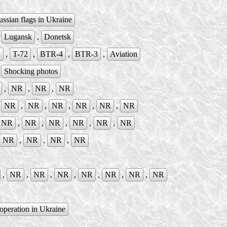
ssian flags in Ukraine
,
Lugansk
,
Donetsk
2
,
T-72
,
BTR-4
,
BTR-3
,
Aviation
,
Shocking photos
,
NR
,
NR
,
NR
,
NR
,
NR
,
NR
,
NR
,
NR
,
NR
NR
,
NR
,
NR
,
NR
,
NR
,
NR
NR
,
NR
,
NR
,
NR
,
NR
,
NR
,
NR
,
NR
,
NR
,
NR
,
NR
operation in Ukraine