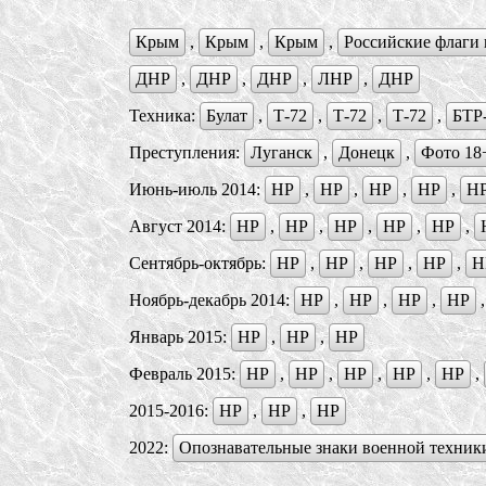
Крым
,
Крым
,
Крым
,
Российские флаги 
ДНР
,
ДНР
,
ДНР
,
ЛНР
,
ДНР
Техника:
Булат
,
Т-72
,
Т-72
,
Т-72
,
БTР
Преступления:
Луганск
,
Донецк
,
Фото 18
Июнь-июль 2014:
НР
,
НР
,
НР
,
НР
,
Н
Август 2014:
НР
,
НР
,
НР
,
НР
,
НР
,
Сентябрь-октябрь:
НР
,
НР
,
НР
,
НР
,
Н
Ноябрь-декабрь 2014:
НР
,
НР
,
НР
,
НР
Январь 2015:
НР
,
НР
,
НР
Февраль 2015:
НР
,
НР
,
НР
,
НР
,
НР
,
2015-2016:
НР
,
НР
,
НР
2022:
Опознавательные знаки военной техник