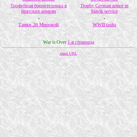
Трофейная бронетехника в
Trophy German armor in
братских армиях
Slavik service
-
-
Танки 2й Мировой
WWII tanks
War is Over
1-я страница
main URL