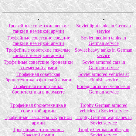
-
-
Трофейные советские легкие
Soviet light tanks in German
танки в немецкой армии
service
Трофейные советские средние
Soviet medium tanks in
танки в немецкой армии
German service
Трофейные советские тяжелые
Soviet heavy tanks in German
танки в немецкой армии
service
Трофейные советские броневики
Soviet armored cars in
в немецкой армии
German service
Трофейная советская
Soviet armored vehicles at
бронетехника в финской армии
Finnish service
Трофейная иностранная
Foreign armored vehicles in
бронетехника в вермахте
German service
-
-
Трофейная бронетехника в
Trophy German armored
советской армии
vehicles in Soviet service
Трофейные самолеты в Красной
Trophy German waprlanes in
армии
Soviet service
Трофейная артиллерия в
Trophy German artillery in
Красной армии
Soviet service