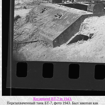
Recaptured BT-7 in 1943.
Перезахваченный танк БТ-7, фото 1943. Был закопан как