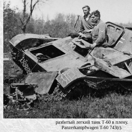
разбитый легкий танк Т-60 в плену.
Panzerkampfwagen T-60 743(r).