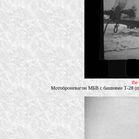
the
Мотоброневагон МБВ с башнями Т-28 (пуш