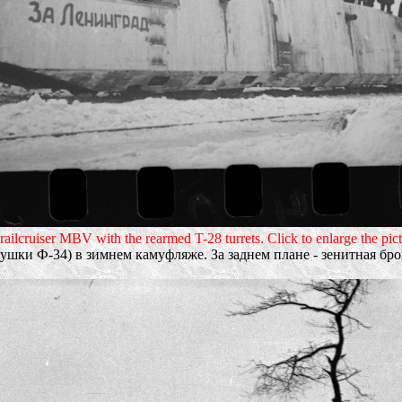
 railcruiser MBV with the rearmed T-28 turrets. Click to enlarge the pict
ки Ф-34) в зимнем камуфляже. За заднем плане - зенитная бро