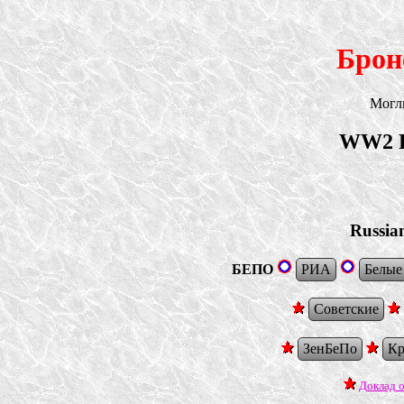
Брон
Могли
WW2 Ra
Russia
БЕПО
РИА
Белые
Советские
ЗенБеПо
Кр
Доклад о