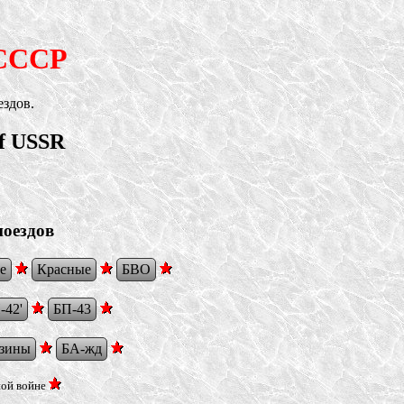
 СССР
ездов.
of USSR
поездов
е
Красные
БВО
-42'
БП-43
езины
БА-жд
ной войне