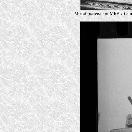
Мотоброневагон МБВ с башн