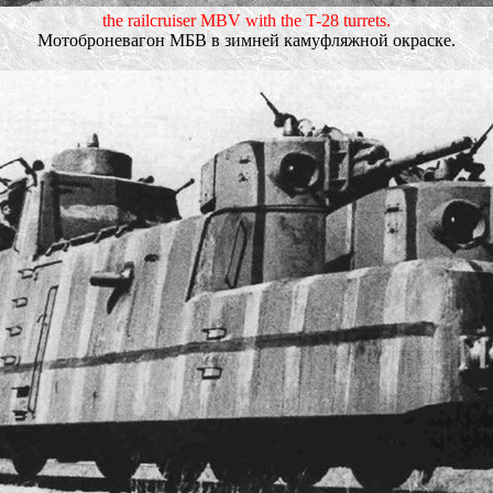
the railcruiser MBV with the T-28 turrets.
Мотоброневагон МБВ в зимней камуфляжной окраске.