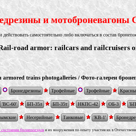
едрезины и мотоброневагоны
 действовать самостоятельно либо включаться в состав бронепо
il-road armor: railcars and railcruisers 
n armored trains photogalleries / Фото-галереи броне
Бронедрезины
Трофейные
Трофейные
Красны
'ВС-60'
БП-35л
БП-35т
НКПС-42
ОБ-3
'БП
ымские
Несерийные
Танковые
'КВ-1'
Бронедр
 состоянии бронепоездов
и их вооружения по опыту участия их в Отечествен