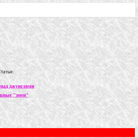
татьи:
 над джунглями
шные "змеи"