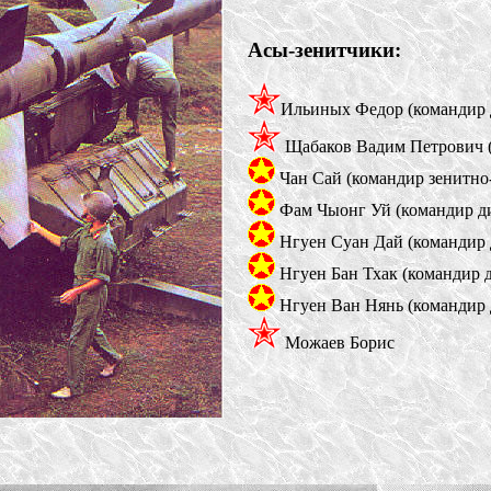
Асы-зенитчики:
Ильиных Федор (командир 
Щабаков Вадим Петрович (
Чан Сай (командир зенитно-
Фам Чыонг Уй (командир ди
Нгуен Суан Дай (командир 
Нгуен Бан Тхак (командир 
Нгуен Ван Нянь (командир 
Можаев Борис