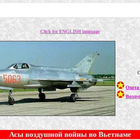
Click for ENGLISH language
С
Охота
Возду
Асы воздушной войны во Вьетнаме