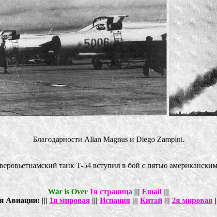
Благодарности Allan Magnus и Diego Zampini.
еверовьетнамский танк Т-54 вступил в бой с пятью американским
War is Over
1я страница
|||
Email
|||
я Авиации: |||
1я мировая
|||
Испания
|||
Китай
|||
2я мировая
|