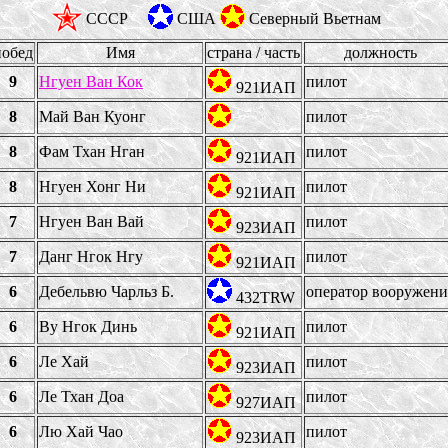
СССР
США
Северный Вьетнам
побед
Имя
страна / часть
должность
9
Нгуен Ван Кок
пилот
921ИАП
8
Май Ван Куонг
пилот
8
Фам Тхан Нган
пилот
921ИАП
8
Нгуен Хонг Ни
пилот
921ИАП
7
Нгуен Ван Вай
пилот
923ИАП
7
Данг Нгок Нгу
пилот
921ИАП
6
Дебельвю Чарльз Б.
оператор вооружени
432TRW
6
Ву Нгок Динь
пилот
921ИАП
6
Ле Хай
пилот
923ИАП
6
Ле Тхан Доа
пилот
927ИАП
6
Лю Хай Чао
пилот
923ИАП