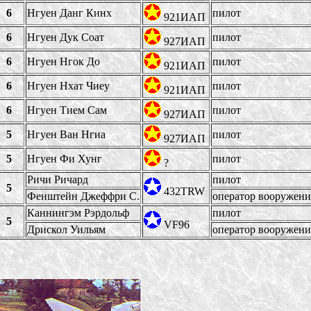
6
Нгуен Данг Кинх
пилот
921ИАП
6
Нгуен Дук Соат
пилот
927ИАП
6
Нгуен Нгок До
пилот
921ИАП
6
Нгуен Нхат Чиеу
пилот
921ИАП
6
Нгуен Тием Сам
пилот
927ИАП
5
Нгуен Ван Нгиа
пилот
927ИАП
5
Нгуен Фи Хунг
пилот
?
Ричи Ричард
пилот
5
432TRW
Фенштейн Джеффри С.
оператор вооружени
Каннингэм Рэрдольф
пилот
5
VF96
Дрискол Уильям
оператор вооружени