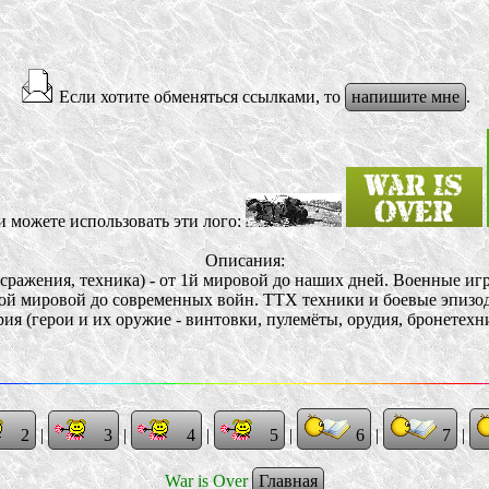
Если хотите обменяться ссылками, то
напишите мне
.
 можете использовать эти лого:
Описания:
 сражения, техника) - от 1й мировой до наших дней. Военные игр
вой мировой до современных войн. ТТХ техники и боевые эпиз
ия (герои и их оружие - винтовки, пулемёты, орудия, бронетехни
2
|
3
|
4
|
5
|
6
|
7
|
War is Over
Главная