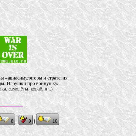
ы - авиасимуляторы и стратегия.
оды. Игрушки про войнушку.
ка, самолёты, корабли...)
8
|
9
|
10
|