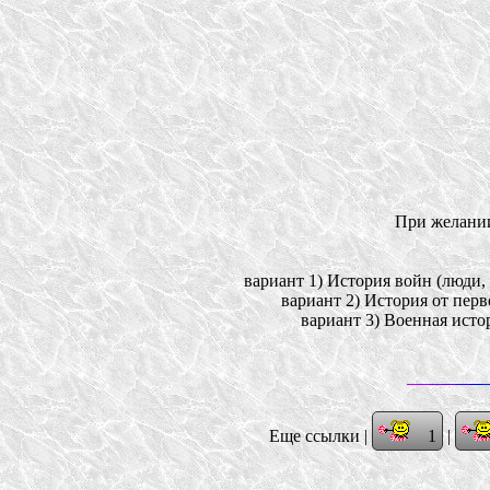
При желании
вариант 1) История войн (люди,
вариант 2) История от пер
вариант 3) Военная истор
Еще ссылки |
1
|