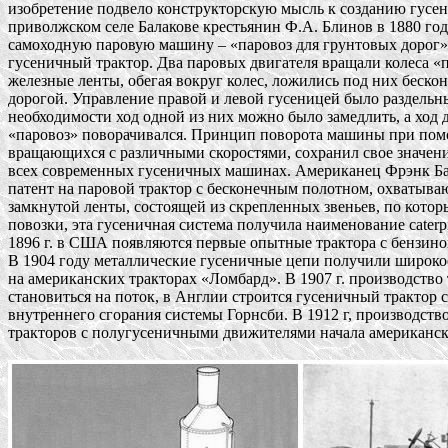
изобретение подвело конструкторскую мысль к созданию гусени
приволжском селе Балакове крестьянин Ф.А. Блинов в 1880 году
самоходную паровую машину – «паровоз для грунтовых дорог», 
гусеничный трактор. Два паровых двигателя вращали колеса «па
железные ленты, обегая вокруг колес, ложились под них бескон
дорогой. Управление правой и левой гусеницей было раздельны
необходимости ход одной из них можно было замедлить, а ход д
«паровоз» поворачивался. Принцип поворота машины при помо
вращающихся с различными скоростями, сохранил свое значение
всех современных гусеничных машинах. Американец Фрэнк Бат
патент на паровой трактор с бесконечным полотном, охватываю
замкнутой ленты, состоящей из скрепленных звеньев, по которы
повозки, эта гусеничная система получила наименование caterpill
1896 г. в США появляются первые опытные трактора с бензино
В 1904 году металлические гусеничные цепи получили широкое
на американских тракторах «Ломбард». В 1907 г. производство т
становиться на поток, в Англии строится гусеничный трактор с 
внутреннего сгорания системы Горнсби. В 1912 г, производство
тракторов с полугусеничными движителями начала американска