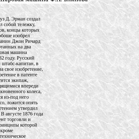
з Д. Эрман создал 

 собой тележку, 

в, концы которых 

боше изобрел 

анин Джон Ричард 

танных на два 

овая машина 

 году. Русский 

штабс-капитан, в 

 свое изобретение, 

тение в патенте 

ится экипаж, 

дящимися впереди 

новенного колеса, 

 из-под него 

о, ложится опять 

тением утвердил 

 августе 1876 года 

т торговли и 

инципы которой 

кроме 

ехническое 
