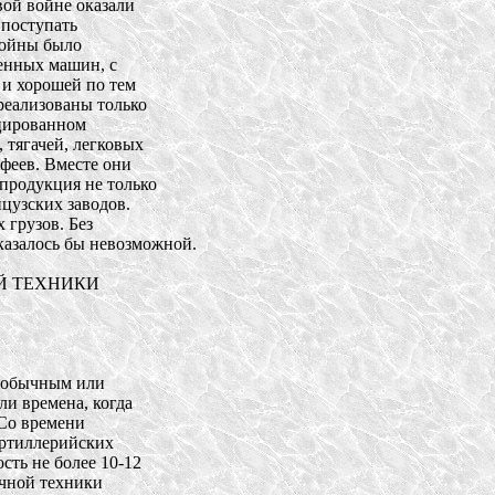
й войне оказали 

поступать 

ойны было 

нных машин, с 

 хорошей по тем 

еализованы только 

ированном 

тягачей, легковых 

еев. Вместе они 

продукция не только 

узских заводов. 

рузов. Без 

азалось бы невозможной. 

 ТЕХНИКИ 

еобычным или 

 времена, когда 

о времени 

ртиллерийских 

ть не более 10-12 

чной техники 
