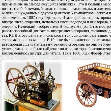
применение на самодвижущихся экипажах. Это и большая масса
возить с собой немалый запас топлива, а также воды, и длительн
Машины нуждались в другом двигателе - компактном, легком пр
экономичном. 1807 году Фрэнкоис Исаак де Рива спроектировал
внутреннего сгорания, используя смесь водорода и кислорода, д
энергии. Немецкий изобретатель Николаус Август Отто построи
работоспособный двигатель внутреннего сгорания, топливом дл
газ. КПД этого двигателя оказался в три с лишним раза выше, ч
то время паровых машин. В 19 веке было реализовано несколько
автомобиля с двигателем внутреннего сгорания, но они не имел
успеха, так как не было найдено топливо, которое благополучно
воспламенялось внутри двигателя. Так в 1860, Жан Жозеф Этьен