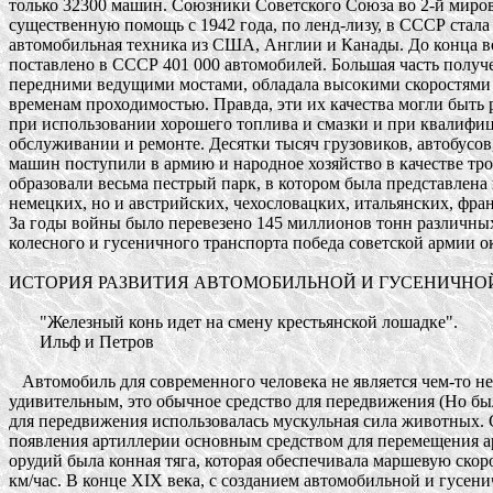
только 32300 машин. Союзники Советского Союза во 2-й мирово
существенную помощь с 1942 года, по ленд-лизу, в СССР стала 
автомобильная техника из США, Англии и Канады. До конца в
поставлено в СССР 401 000 автомобилей. Большая часть получе
передними ведущими мостами, обладала высокими скоростями и
временам проходимостью. Правда, эти их качества могли быть р
при использовании хорошего топлива и смазки и при квалифиц
обслуживании и ремонте. Десятки тысяч грузовиков, автобусов, 
машин поступили в армию и народное хозяйство в качестве троф
образовали весьма пестрый парк, в котором была представлена 
немецких, но и австрийских, чехословацких, итальянских, франц
За годы войны было перевезено 145 миллионов тонн различных г
колесного и гусеничного транспорта победа советской армии ок
ИСТОРИЯ РАЗВИТИЯ АВТОМОБИЛЬНОЙ И ГУСЕНИЧНОЙ
       "Железный конь идет на смену крестьянской лошадке". 

       Ильф и Петров 

   Автомобиль для современного человека не является чем-то н
удивительным, это обычное средство для передвижения (Но были
для передвижения использовалась мускульная сила животных. С
появления артиллерии основным средством для перемещения а
орудий была конная тяга, которая обеспечивала маршевую скорос
км/час. В конце XIX века, с созданием автомобильной и гусени