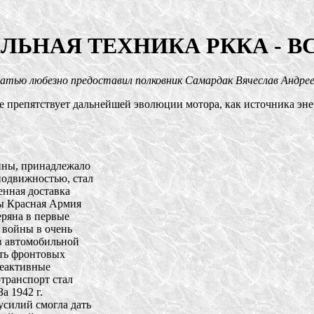
ЛЬНАЯ ТЕХНИКА РККА - В
тью любезно предоставил полковник Самардак Вячеслав Андре
е препятствует дальнейшей эволюции мотора, как источника эне
йны, принадлежало 

одвижностью, стал 

нная доставка 

 Красная Армия 

ряна в первые 

войны в очень 

в автомобильной 

ь фронтовых 

еактивные 

ранспорт стал 

 1942 г. 

илий смогла дать 
