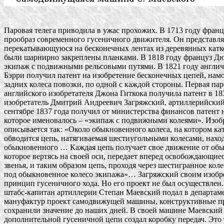
Паровая телега приводила в ужас прохожих. В 1713 году францу
прообраз современного гусеничного движителя. Он представлял
перекатывающуюся на бесконечных лентах из деревянных катко
были шарнирно закреплены планками. В 1818 году француз Дю
экипаж с подвижными рельсовыми путями. В 1821 году англич
Бэрри получил патент на изобретение бесконечных цепей, намо
задних колеса повозки, по одной с каждой стороны. Первая пар
английского изобретателя Джона Гиткока получила патент в 1832
изобретатель Дмитрий Андреевич Загряжский, артиллерийский 
сентябре 1837 года получил от министерства финансов патент на
которое именовалось – «экипаж с подвижными колеями». Изобре
описывается так: «Около обыкновенного колеса, на котором кат
обводится цепь, натягиваемая шестиугольными колесами, нахо
обыкновенного … Каждая цепь получает свое движение от обык
которое вертясь на своей оси, передает вперед освобождающиеся
звенья, и таким образом цепь, проходя через шестигранное колес
под обыкновенное колесо экипажа»… Загряжский своим изобре
принцип гусеничного хода. Но его проект не был осуществлен. В
штабс-капитан артиллерии Степан Маевский подал в департамен
мануфактур проект самодвижущей машины, конструктивные пр
сохранили значение до наших дней. В своей машине Маевский 
дополнительной гусеничной цепи создал коробку передач. Это т