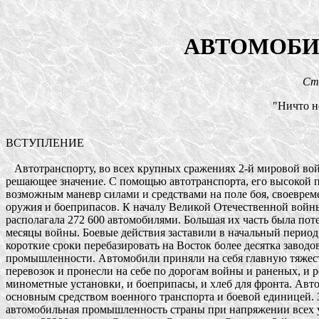
АВТОМОБИ
Ста
"Ничто н
ВСТУПЛЕНИЕ 

   Автотранспорту, во всех крупных сражениях 2-й мировой во
решающее значение. С помощью автотранспорта, его высокой п
возможным маневр силами и средствами на поле боя, своевреме
оружия и боеприпасов. К началу Великой Отечественной войны
располагала 272 600 автомобилями. Большая их часть была поте
месяцы войны. Боевые действия заставили в начальный период 
короткие сроки перебазировать на Восток более десятка заводо
промышленности. Автомобили приняли на себя главную тяжест
перевозок и пронесли на себе по дорогам войны и раненых, и р
минометные установки, и боеприпасы, и хлеб для фронта. Автот
основным средством военного транспорта и боевой единицей. За
автомобильная промышленность страны при напряжении всех ус