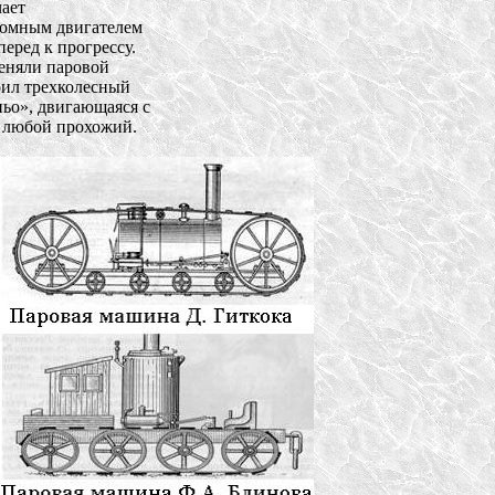
ет 

омным двигателем 

ред к прогрессу. 

няли паровой 

ил трехколесный 

о», двигающаяся с 

 любой прохожий. 
