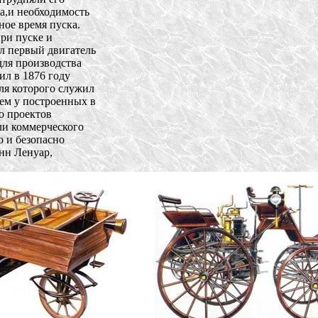
,и необходимость 

ое время пуска. 

и пуске и 

 первый двигатель 

ля производства 

л в 1876 году 

я которого служил 

ем у построенных в 

 проектов 

и коммерческого 

 и безопасно 

н Ленуар, 
