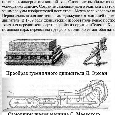
появилась альтернатива конной тяге. Слово «автомобиль» означа
«самодвижущийся». Создание самодвижущего экипажа с автон
занимало умы изобретателей всех стран. Мечта вела человека впе
Первоначально для движения самодвижущихся экипажей приме
двигатель. В 1789 году французский изобретатель Кеньо постро
тягач для передвижения артиллерийских орудий. «Тележка Кюнь
помощью пара, перевозила груз до 3-х тонн, но ее мог обогнать