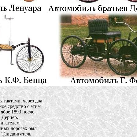
тактами, через два 

ое средство с этим 

ябре 1893 после 

Дериер, 

гателем 

ных дорогах был 

Так двигатель 
