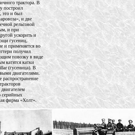
чного трактора. В 

 построил 

это и был 

ровоза», и две 

ечной рельсовой 

м, и при 

ругой ускорить и 

щи гусениц, 

 и применяется во 

тери получил 

щим повозку в виде 

м катятся катки 

ar (гусеница). В 

выми двигателями. 

 распространение 

ракторов 

двигателем 

 серийных 

я фирма «Холт». 
