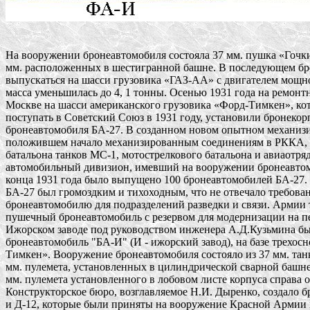
На вооружении бронеавтомобиля состояла 37 мм. пушка «Гочкис
мм. расположенных в шестигранной башне. В последующем бро
выпускаться на шасси грузовика «ГАЗ-АА» с двигателем мощност
масса уменьшилась до 4, 1 тонны. Осенью 1931 года на ремонтн
Москве на шасси американского грузовика «Форд-Тимкен», кот
поступать в Советский Союз в 1931 году, установили бронекорп
бронеавтомобиля БА-27. В созданном новом опытном механизир
положившем начало механизированным соединениям в РККА, п
батальона танков МС-1, мотострелкового батальона и авиаотряда
автомобильный дивизион, имевший на вооружении бронеавтомо
конца 1931 года было выпущено 100 бронеавтомобилей БА-27. 
БА-27 был громоздким и тихоходным, что не отвечало требовани
бронеавтомобилю для подразделений разведки и связи. Армии т
пушечный бронеавтомобиль с резервом для модернизации на пер
Ижорском заводе под руководством инженера А.Д.Кузьмина был
бронеавтомобиль "БА-И" (И - ижорский завод), на базе трехосн
Тимкен». Вооружение бронеавтомобиля состояло из 37 мм. танк
мм. пулемета, установленных в цилиндрической сварной башне р
мм. пулемета установленного в лобовом листе корпуса справа от
Конструкторское бюро, возглавляемое Н.И. Дыренко, создало б
и Д-12, которые были приняты на вооружение Красной Армии в 