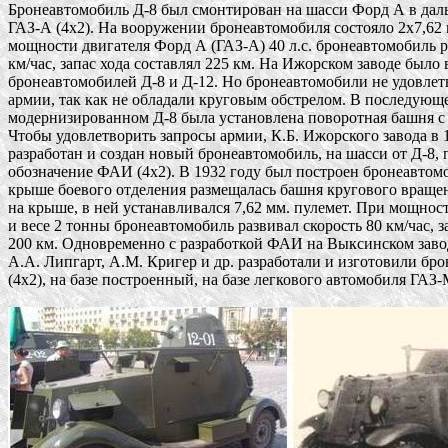
Бронеавтомобиль Д-8 был смонтирован на шасси Форд А в даль
ГАЗ-А (4х2). На вооружении бронеавтомобиля состояло 2х7,62 м
мощности двигателя Форд А (ГАЗ-А) 40 л.с. бронеавтомобиль ра
км/час, запас хода составлял 225 км. На Ижорском заводе было 
бронеавтомобилей Д-8 и Д-12. Но бронеавтомобили не удовлетв
армии, так как не обладали круговым обстрелом. В последующе
модернизированном Д-8 была установлена поворотная башня с п
Чтобы удовлетворить запросы армии, К.Б. Ижорского завода в 1
разработан и создан новый бронеавтомобиль, на шасси от Д-8, 
обозначение ФАИ (4х2). В 1932 году был построен бронеавтом
крыше боевого отделения размещалась башня кругового вращен
на крыше, в ней устанавливался 7,62 мм. пулемет. При мощности 
и весе 2 тонны бронеавтомобиль развивал скорость 80 км/час, за
200 км. Одновременно с разработкой ФАИ на Выксинском завод
А.А. Липгарт, А.М. Кригер и др. разработали и изготовили бро
(4х2), на базе построенный, на базе легкового автомобиля ГАЗ-М