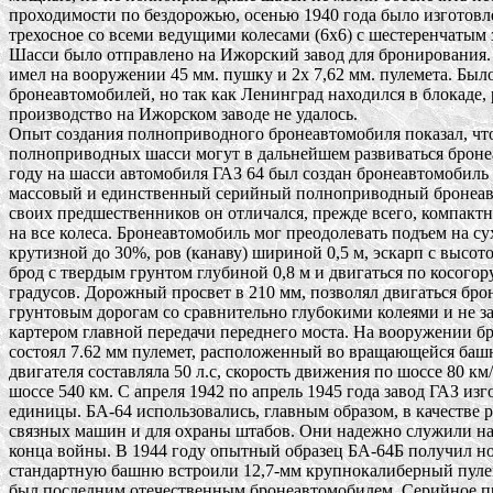
проходимости по бездорожью, осенью 1940 года было изготовле
трехосное со всеми ведущими колесами (6х6) с шестеренчатым з
Шасси было отправлено на Ижорский завод для бронирования. 
имел на вооружении 45 мм. пушку и 2х 7,62 мм. пулемета. Был
бронеавтомобилей, но так как Ленинград находился в блокаде, 
производство на Ижорском заводе не удалось. 

Опыт создания полноприводного бронеавтомобиля показал, что т
полноприводных шасси могут в дальнейшем развиваться бронеа
году на шасси автомобиля ГАЗ 64 был создан бронеавтомобиль 
массовый и единственный серийный полноприводный бронеавто
своих предшественников он отличался, прежде всего, компактн
на все колеса. Бронеавтомобиль мог преодолевать подъем на сух
крутизной до 30%, ров (канаву) шириной 0,5 м, эскарп с высотой
брод с твердым грунтом глубиной 0,8 м и двигаться по косогору 
градусов. Дорожный просвет в 210 мм, позволял двигаться бро
грунтовым дорогам со сравнительно глубокими колеями и не зад
картером главной передачи переднего моста. На вооружении бр
состоял 7.62 мм пулемет, расположенный во вращающейся башн
двигателя составляла 50 л.с, скорость движения по шоссе 80 км/ч
шоссе 540 км. С апреля 1942 по апрель 1945 года завод ГАЗ изго
единицы. БА-64 использовались, главным образом, в качестве р
связных машин и для охраны штабов. Они надежно служили на 
конца войны. В 1944 году опытный образец БА-64Б получил нов
стандартную башню встроили 12,7-мм крупнокалиберный пуле
был последним отечественным бронеавтомобилем. Серийное пр