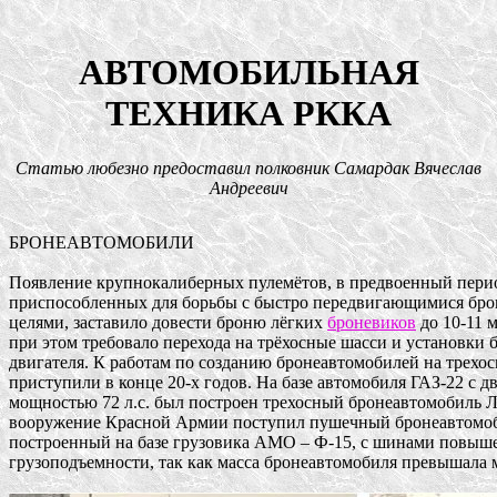
АВТОМОБИЛЬНАЯ
ТЕХНИКА РККА
Статью любезно предоставил полковник Самардак Вячеслав
Андреевич
БРОНЕАВТОМОБИЛИ 

Появление крупнокалиберных пулемётов, в предвоенный период
приспособленных для борьбы с быстро передвигающимися бро
целями, заставило довести броню лёгких 
броневиков
 до 10-11 
при этом требовало перехода на трёхосные шасси и установки б
двигателя. К работам по созданию бронеавтомобилей на трехос
приступили в конце 20-х годов. На базе автомобиля ГАЗ-22 с дв
мощностью 72 л.с. был построен трехосный бронеавтомобиль ЛБ-
вооружение Красной Армии поступил пушечный бронеавтомоби
построенный на базе грузовика АМО – Ф-15, с шинами повыше
грузоподъемности, так как масса бронеавтомобиля превышала м