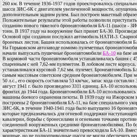
260 км. В течение 1936-1937 годов проектировалось специально
шасси ЗИС-6К с двигателем увеличенной мощности, опущенным 
дополнительным задним рулем. Был построен макетный образе
Положительные результаты этой работы позволили приступить з
созданию нового тяжелого бронеавтомобиля БА-11 (шасси - ЗИС-3
тонн. В 1937 году на вооружение был принят БА-30. Произведен
Основой при создании послужил автомобиль НАТИ-3. Сварной к
броневых листов. Башня использовалась от бронеавтомобиля БА
На Горьковском автозаводе помимо пулеметных бронеавтомобил
начали выпускать пушечные бронеавтомобили 
БА-10
 на базе 
В кормовой части бронеавтомобиля устанавливалась башня с 45
спаренным с ней 7,62-мм пулеметом. В лобовом листе корпуса, 
устанавливался курсовой 7,62 мм. пулемет. Бронеавтомобиль Б
самым массовым советским средним бронеавтомобилем. При мо
50 л.с., его скорость составляла 53 км/час, запас хода составлял 3
август 1941 г. было произведено 3311 единиц. БА-10 использова
фронтах до 1944 года. Бронеавтомобили БА-10 использовались д
машины боевого охранения пехоты. В 1939 году на Ижорском за
построены 2 бронеавтомобиля БА-11, на базе специального уко
ЗИС-6К, в течение 1940-1941 года было выпущено 16 бронеавто
которые предназначались для огневой поддержки наступающей 
кавалерии, борьбы с бронесилами и огневыми точками противни
соединений вооруженных средними бронеавтомобилями. По бо
характеристикам БА-11 значительно превосходила БА-10. Вместе
мощные, но не полноприводные шасси не могли обеспечить нео