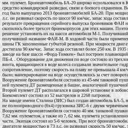
мм. пулемет. Бронеавтомобиль БА-20 широко использовался в К
средство командирской разведки, связи и боевого охранения. Все
год было выпущено 2013 бронеавтомобилей БА-20. При мощност
л.с. он развивал скорость по шоссе 90 км/час, запас хода составля
результате прекращения серийного выпуска броневиков ФАИ на
скопилось более трехсот бронекорпусов для этих машин. Поэто
решение установить их на шасси автомобиля М-1. Получившийс
получивший название ФАИ-М. В ходовой части были применен
шины ГК заполненные губчатой резиной. При мощности двигател
достигала 90 км/час. Запас хода составлял более 250 км. В 1935
заводе на базе шасси «Форд-Тимкен» был построен плавающий 
ПБ-4. . Оборудование для движения по воде состояло из трехлоп
винта, вращающиеся в воде колеса создавали значительное гидр
сопротивление, поэтому скорость на плаву не превышала 4 км/ч.
было; маневрирование на воде осуществлялось за счет поворота 
Вооружение бронеавтомобиля состояло из 45-мм танковой пушки
ней пулемета ДТ размещенные в башне, аналогичной пушечной 
Второй пулемет ДТ располагался в шаровой установке в лобовом
Боекомплект состоял из 52 выстрелов и 2268 патронов. 

На заводе имени Сталина (ЗИС) был создан автомобиль БА-5, на
не полноприводного (6x4) грузовика ЗИС-6 с двумя червячными
Вооружение бронеавтомобиля состояло 40 мм. танковой пушки 
7,62 мм. пулеметом, а также из 7, 62 мм. пулемета установленно
части. Экипаж состоял из 5-6 человек. При весе бронеавтомобил
двигателе мощностью в 73 л.с. он развивал скорость 50 км/час, з