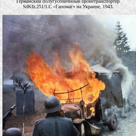
Германский полугусеничноый бронетранспортер
SdKfz.251/1.C «Ганомаг» на Украине, 1943.