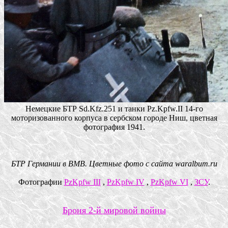
Немецкие БТР Sd.Kfz.251 и танки Pz.Kpfw.II 14-го
моторизованного корпуса в сербском городе Ниш, цветная
фотография 1941.
БТР Германии в ВМВ. Цветные фото с сайта waralbum.ru
Фотографии
PzKpfw III
,
PzKpfw IV
,
PzKpfw VI
,
ЗСУ
.
Броня 2-й мировой войны