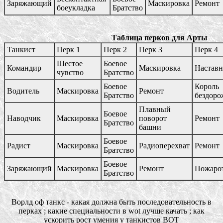
Заряжающий
Маскировка
Ремонт
боеукладка
Братство
Таблица перков для Арты
Танкист
Перк 1
Перк 2
Перк 3
Перк 4
Шестое
Боевое
Командир
Маскировка
Настав
чувство
Братство
Боевое
Король
Водитель
Маскировка
Ремонт
Братство
бездоро
Плавный
Боевое
Наводчик
Маскировка
поворот
Ремонт
Братство
башни
Боевое
Радист
Маскировка
Радиоперехват
Ремонт
Братство
Боевое
Заряжающий
Маскировка
Ремонт
Пожаро
Братство
Ворлд оф танкс - какая должна быть последовательность в
перках ; какие специальности в wot лучше качать ; как
ускорить рост умения у танкистов ВОТ