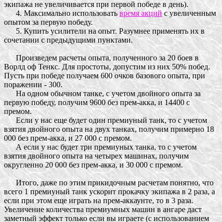
экипажа не увеличивается при первой победе в день).
4. Максимально использовать
время акций
с увеличенным
опытом за первую победу.
5. Купить усилители на опыт. Разумнее применять их в
сочетании с предыдущими пунктами.
Произведем расчеты опыта, полученного за 20 боев в
Ворлд оф Тенкс. Для простоты, допустим из них 50% побед.
Пусть при победе получаем 600 очков базового опыта, при
поражении - 300.
На одном обычном танке, с учетом двойного опыта за
первую победу, получим 9600 без прем-акка, и 14400 с
премом.
Если у нас еще будет один премиуный танк, то с учетом
взятия двойного опыта на двух танках, получим примерно 18
000 без прем-акка, и 27 000 с премом.
А если у нас будет три премиуных танка, то с учетом
взятия двойного опыта на четырех машинах, получим
округленно 20 000 без прем-акка, и 30 000 с премом.
Итого, даже по этим прикидочным расчетам понятно, что
всего 1 премиуный танк ускорит прокачку экипажа в 2 раза, а
если при этом еще играть на прем-аккаунте, то в 3 раза.
Увеличение количества премиумных машин в ангаре даст
заметный эффект только если вы играете (с использованием