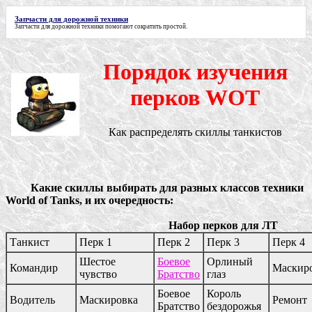
Запчасти для дорожной техники
Запчасти для дорожной техники
помогают сократить простой.
Порядок изучения
перков WOT
Как распределять скиллы танкистов
Какие скиллы выбирать для разных классов техники
World of Tanks, и их очередность:
Набор перков для ЛТ
Танкист
Перк 1
Перк 2
Перк 3
Перк 4
Шестое
Боевое
Орлиный
Командир
Маскир
чувство
Братство
глаз
Боевое
Король
Водитель
Маскировка
Ремонт
Братство
бездорожья