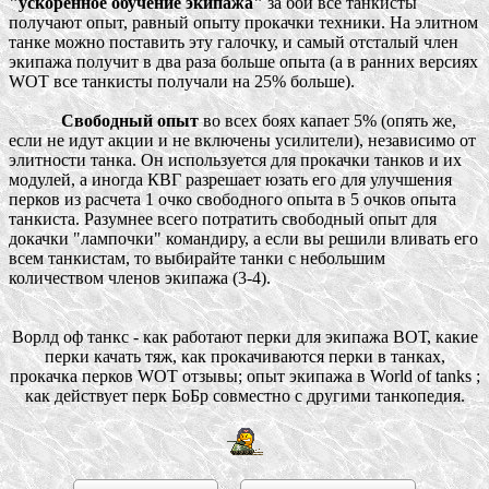
"ускоренное обучение экипажа"
за бои все танкисты
получают опыт, равный опыту прокачки техники. На элитном
танке можно поставить эту галочку, и самый отсталый член
экипажа получит в два раза больше опыта (а в ранних версиях
WOT все танкисты получали на 25% больше).
Свободный опыт
во всех боях капает 5% (опять же,
если не идут акции и не включены усилители), независимо от
элитности танка. Он используется для прокачки танков и их
модулей, а иногда КВГ разрешает юзать его для улучшения
перков из расчета 1 очко свободного опыта в 5 очков опыта
танкиста. Разумнее всего потратить свободный опыт для
докачки "лампочки" командиру, а если вы решили вливать его
всем танкистам, то выбирайте танки с небольшим
количеством членов экипажа (3-4).
Ворлд оф танкс - как работают перки для экипажа ВОТ, какие
перки качать тяж, как прокачиваются перки в танках,
прокачка перков WOT отзывы; опыт экипажа в World of tanks ;
как действует перк БоБр совместно с другими танкопедия.