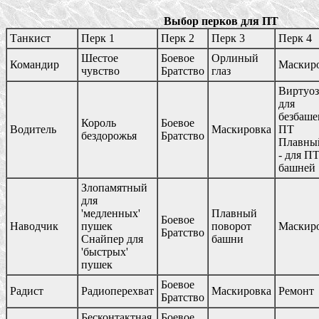
Выбор перков для ПТ
Танкист
Перк 1
Перк 2
Перк 3
Перк 4
Шестое
Боевое
Орлиный
Командир
Маскир
чувство
Братство
глаз
Виртуоз
для
безбаш
Король
Боевое
Водитель
Маскировка
ПТ
бездорожья
Братство
Плавны
- для ПТ
башней
Злопамятный
для
'медленных'
Плавный
Боевое
Наводчик
пушек
поворот
Маскир
Братство
Снайпер для
башни
'быстрых'
пушек
Боевое
Радист
Радиоперехват
Маскировка
Ремонт
Братство
Бесконтактная
Боевое