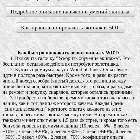
Подробное описание навыков и умений экипажа
Как правильно прокачать экипаж в ВОТ
Как быстро прокачать перки экипажу WOT:
1. Включить галочку "Ускорить обучение экипажа". Это
бесплатно, остальные действия потребуют золотишка.
2. Купить премиум аккаунт World of Tanks. Опыт будет
идти в полтора раза быстрее. Кроме того, в разы вырастет
чистый доход серебра (чистый доход - это разница между
прибылью за бой, которая тоже выше в 1,5 раза, и расходами
на ремонт и покупку снарядов, которые остались прежними).
3. Приобрести побольше премиум танков того же класса и
нации, как и тот, экипаж которого качаем. Каждый день
"снимать звездочки" кратного опыта с каждого из этих
танков, пересаживая экипаж между ними. На прем-танках
танкистам идет опыт еще в 1,5 раза быстрее, и кроме того есть
бонус за уровень премиум машины (10 левел +5% , 8 левел
+10% , 7 левел +20% , 6 левел +30% , 5 левел +40% , 4 левел
+50% , 3 левел +60% , 2 левел +70% , коэфициент опыта