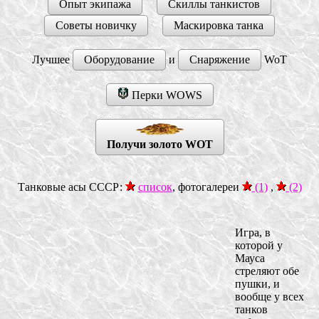
Опыт экипажа
Скиллы танкистов
Советы новичку
Маскировка танка
Лучшее
Оборудование
и
Снаряжение
WoT
Перки WOWS
Получи золото WOT
Танковые асы СССР:
список
, фотогалереи
(1)
,
(2)
Игра, в
которой у
Мауса
стреляют обе
пушки, и
вообще у всех
танков