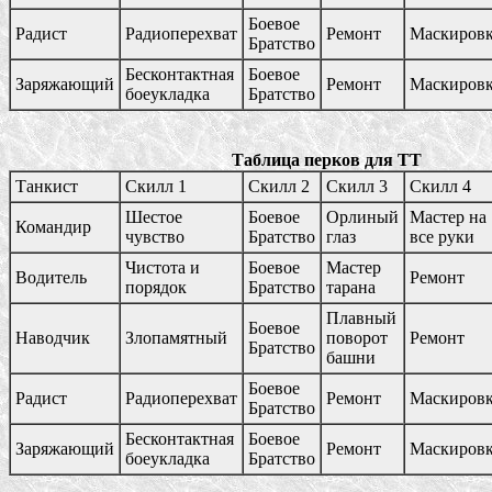
Боевое
Радист
Радиоперехват
Ремонт
Маскиров
Братство
Бесконтактная
Боевое
Заряжающий
Ремонт
Маскиров
боеукладка
Братство
Таблица перков для ТТ
Танкист
Скилл 1
Скилл 2
Скилл 3
Скилл 4
Шестое
Боевое
Орлиный
Мастер на
Командир
чувство
Братство
глаз
все руки
Чистота и
Боевое
Мастер
Водитель
Ремонт
порядок
Братство
тарана
Плавный
Боевое
Наводчик
Злопамятный
поворот
Ремонт
Братство
башни
Боевое
Радист
Радиоперехват
Ремонт
Маскиров
Братство
Бесконтактная
Боевое
Заряжающий
Ремонт
Маскиров
боеукладка
Братство