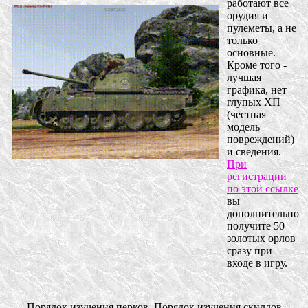
работают все
орудия и
пулеметы, а не
только
основные.
Кроме того -
лучшая
графика, нет
глупых ХП
(честная
модель
повреждений)
и сведения.
При
регистрации
по этой ссылке
вы
дополнительно
получите 50
золотых орлов
сразу при
входе в игру.
Порядок изучения перков, Порядок изучения скиллов