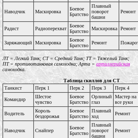
Плавный
Боевое
Наводчик
Маскировка
поворот
Ремонт
Братство
башни
Боевое
Радист
Радиоперехват
Маскировка
Ремонт
Братство
Боевое
Заряжающий
Маскировка
Ремонт
Пожаро
Братство
ЛТ = Легкий Танк; СТ = Средний Танк; ТТ = Тяжелый Танк;
ПТ = противотанковая самоходка; Арта =
артиллерийская
самоходка.
Таблица скиллов для СТ
Танкист
Перк 1
Перк 2
Перк 3
Перк 4
Шестое
Боевое
Орлиный
Мастер на
Командир
чувство
Братство
глаз
все руки
Король
Боевое
Плавный
Водитель
Ремонт
бездорожья
Братство
ход
Плавный
Боевое
Наводчик
Снайпер
поворот
Ремонт
Братство
башни