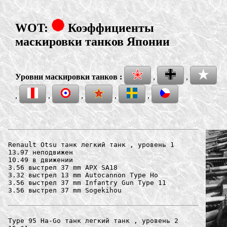
WOT:
Коэффициенты
маскировки танков Японии
Уровни маскировки танков :
,
,
,
,
,
,
,
Renault Otsu танк легкий танк , уровень 1

13.97 неподвижен

10.49 в движении

3.56 выстрел 37 mm APX SA18

3.32 выстрел 13 mm Autocannon Type Ho

3.56 выстрел 37 mm Infantry Gun Type 11

3.56 выстрел 37 mm Sogekihou

Type 95 Ha-Go танк легкий танк , уровень 2
