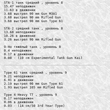
STA-1 танк средний , уровень 8

15.47 неподвижен

11.63 в движении

3.68 выстрел 90 mm Gun M3A1

3.68 выстрел 90 mm Rifled Gun

3.68 выстрел 90 mm Gun Type 61

STA-2 средний танк , уровень 8

13.68 неподвижен

10.26 в движении

3.26 выстрел 90 mm Rifled Gun

O-Ho тяжёлый танк , уровень 8

0.4 неподвижен

0.17 в движении

0.08 - (10 cm Experimental Tank Gun Kai) 

Type 61 танк средний , уровень 9

9.21 неподвижен

6.91 в движении

2.19 выстрел 90 mm Gun Type 61

1.93 выстрел 105 mm Rifled Gun

Type 4 Heavy ТТ , уровень 9

0.17 неподвижен

0.06 в движении

0.03 - (14 cm/50 3rd Year Type) 
