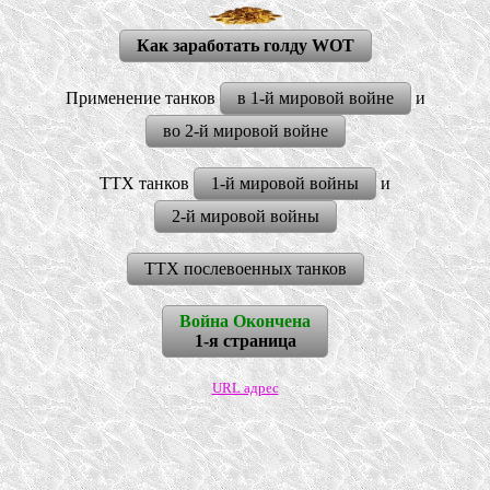
Как заработать голду WOT
Применение танков
в 1-й мировой войне
и
во 2-й мировой войне
ТТХ танков
1-й мировой войны
и
2-й мировой войны
ТТХ послевоенных танков
Война Окончена
1-я страница
URL адрес