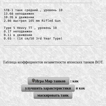
STB-1 танк средний , уровень 10

13.68 неподвижен

10.26 в движении

2.86 выстрел 105 mm Rifled Gun

Type 5 Heavy ТТ , уровень 10

0.17 неподвижен

0.11 в движении

0.03 - (14 cm/50 3rd Year Type) 

Таблица коэффициентов незаметности японских танков ВОТ.
Игра Мир танков
: как
улучшить характеристики
и как
маскировать танк