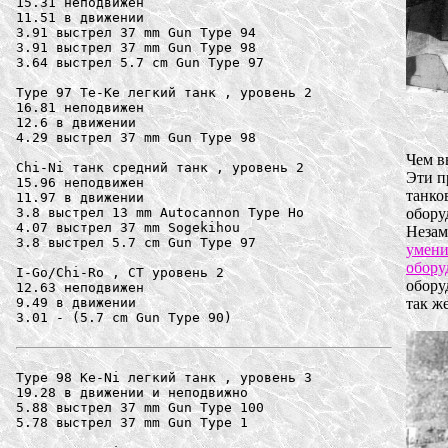
15.31 неподвижен

11.51 в движении

3.91 выстрел 37 mm Gun Type 94

3.91 выстрел 37 mm Gun Type 98

3.64 выстрел 5.7 cm Gun Type 97

Type 97 Te-Ke легкий танк , уровень 2

16.81 неподвижен

12.6 в движении

4.29 выстрел 37 mm Gun Type 98

Чем в
Chi-Ni танк средний танк , уровень 2

Эти п
15.96 неподвижен

танко
11.97 в движении

3.8 выстрел 13 mm Autocannon Type Ho

обору
4.07 выстрел 37 mm Sogekihou

Незам
3.8 выстрел 5.7 cm Gun Type 97

умен
обору
I-Go/Chi-Ro , СТ уровень 2

обору
12.63 неподвижен

9.49 в движении

так же
3.01 - (5.7 cm Gun Type 90) 

Type 98 Ke-Ni легкий танк , уровень 3

19.28 в движении и неподвижно

5.88 выстрел 37 mm Gun Type 100

5.78 выстрел 37 mm Gun Type 1
