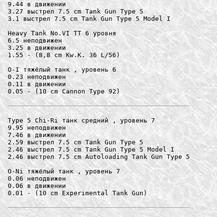
9.44 в движении

3.27 выстрел 7.5 cm Tank Gun Type 5

3.1 выстрел 7.5 cm Tank Gun Type 5 Model I

Heavy Tank No.VI ТТ 6 уровня

6.5 неподвижен

3.25 в движении

1.55 - (8,8 cm Kw.K. 36 L/56) 

O-I тяжёлый танк , уровень 6

0.23 неподвижен

0.11 в движении

0.05 - (10 cm Cannon Type 92) 

Type 5 Chi-Ri танк средний , уровень 7

9.95 неподвижен

7.46 в движении

2.59 выстрел 7.5 cm Tank Gun Type 5

2.46 выстрел 7.5 cm Tank Gun Type 5 Model I

2.46 выстрел 7.5 cm Autoloading Tank Gun Type 5

O-Ni тяжёлый танк , уровень 7

0.06 неподвижен

0.06 в движении

0.01 - (10 cm Experimental Tank Gun) 
