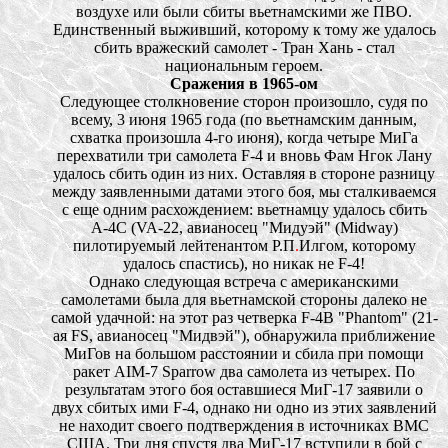
воздухе или были сбиты вьетнамскими же ПВО.
Единственный выживший, которому к тому же удалось
сбить вражеский самолет - Тран Хань - стал
национальным героем.
Сражения в 1965-ом
Следующее столкновение сторон произошло, судя по
всему, 3 июня 1965 года (по вьетнамским данным,
схватка произошла 4-го июня), когда четыре МиГа
перехватили три самолета F-4 и вновь Фам Нгок Лану
удалось сбить один из них. Оставляя в стороне разницу
между заявленными датами этого боя, мы сталкиваемся
с еще одним расхождением: вьетнамцу удалось сбить
А-4С (VA-22, авианосец "Мидуэй" (Midway)
пилотируемый лейтенантом Р.П
.
Илгом, которому
удалось спастись), но никак не F-4!
Однако следующая встреча с американскими
самолетами была для вьетнамской стороны далеко не
самой удачной: на этот раз четверка F-4B "Phantom" (21-
ая FS, авианосец "Мидвэй"), обнаружила приближение
МиГов на большом расстоянии и сбила при помощи
ракет AIM-7 Sparrow два самолета из четырех. По
результатам этого боя оставшиеся МиГ-17 заявили о
двух сбитых ими F-4, однако ни одно из этих заявлений
не находит своего подтверждения в источниках ВМС
США. Три дня спустя два МиГ-17 вступили в бой с