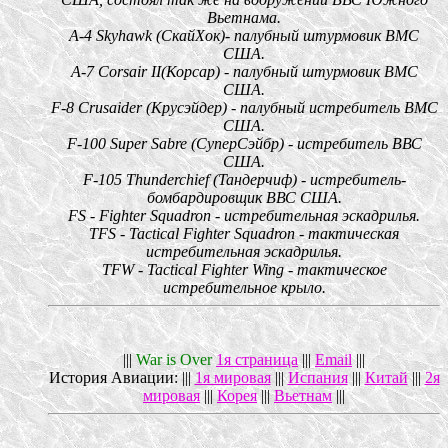
Вьетнама.
A-4 Skyhawk (СкайХок)- палубный штурмовик ВМС
США.
А-7 Corsair II(Корсар) - палубный штурмовик ВМС
США.
F-8 Crusaider (Крусэйдер) - палубный истребитель ВМС
США.
F-100 Super Sabre (СуперСэйбр) - истребитель ВВС
США.
F-105 Thunderchief (Тандерчиф) - истребитель-
бомбардировщик ВВС США.
FS - Fighter Squadron - истребительная эскадрилья.
TFS - Tactical Fighter Squadron - тактическая
истребительная эскадрилья.
TFW - Tactical Fighter Wing - тактическое
истребительное крыло.
|||
War is Over
1я страница
|||
Email
|||
История Авиации: |||
1я мировая
|||
Испания
|||
Китай
|||
2я
мировая
|||
Корея
|||
Вьетнам
|||