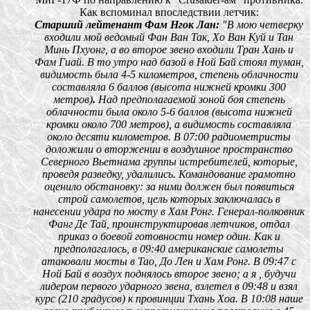
Как вспоминал впоследствии летчик:
Старший лейтенант Фам Нгок Лан:
"В мою четверку
входили мой ведомый Фан Ван Так, Хо Ван Куй и Тан
Минь Пхуонг, а во второе звено входили Тран Хань и
Фам Гиай. В то утро над базой в Ной Бай стоял туман,
видимость была 4-5 километров, степень облачности
составляла 6 баллов (высота нижней кромки 300
метров)
.
Над предполагаемой зоной боя степень
облачности была около 5-6 баллов (высота нижней
кромки около 700 метров), а видимость составляла
около десяти километров. В 07:00 радиометристы
доложили о вторжении в воздушное пространство
Северного Вьетнама группы истребителей, которые,
проведя разведку, удалились. Командование грамотно
оценило обстановку: за ними должен был появиться
строй самолетов, цель которых заключалась в
нанесении удара по мосту в Хам Ронг. Генерал-полковник
Фанг Де Тай, проинструктировав летчиков, отдал
приказ о боевой готовности номер один. Как и
предполагалось, в 09:40 американские самолеты
атаковали мосты в Тао, До Лен и Хам Ронг. В 09:47 с
Ной Бай в воздух поднялось второе звено; а я , будучи
лидером первого ударного звена, взлетел в 09:48 и взял
курс (210 градусов) к провинции Тхань Хоа. В 10:08 наше