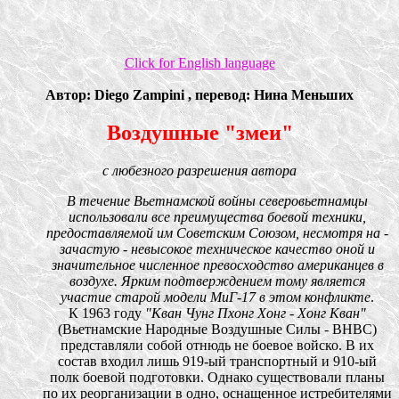
Click for English language
Автор: Diego Zampini , перевод: Нина Меньших
Воздушные "змеи"
с любезного разрешения автора
В течение Вьетнамской войны северовьетнамцы
использовали все преимущества боевой техники,
предоставляемой им Советским Союзом, несмотря на -
зачастую - невысокое техническое качество оной и
значительное численное превосходство американцев в
воздухе. Ярким подтверждением тому является
участие старой модели МиГ-17 в этом конфликте
.
К 1963 году
"Кван Чунг Пхонг Хонг - Хонг Кван"
(Вьетнамские Народные Воздушные Силы - ВНВС)
представляли собой отнюдь не боевое войско. В их
состав входил лишь 919-ый транспортный и 910-ый
полк боевой подготовки. Однако существовали планы
по их реорганизации в одно, оснащенное истребителями