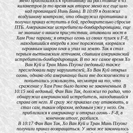
звено приблизилось к противнику на расстояние в 45
километров (в то время как второе звено все еще шло
над провинцией Нинь Бинь). В 10:09 я доложил
воздушному контролю, что обнаружил противника и
получил приказ вступить в бой, предварительно сбросив
ПТБ. Американские истребители-бомбардировщики, еще
не знавшие о нашем присутствии, атаковали мост в
Хам Ронг парами; я открыл огонь из своих пушек и F-8,
находившийся впереди в зоне поражения, взорвался
огромным шаром огня и упал на землю. Так я стал
первым вьетнамским летчиком, сбившим американский
истребитель-бомбардировщик. В то же самое время Хо
Ван Куй и Тран Минь Пхуонг (ведомый) также
преследовали пару нарушителей, Хо Ван Куй открыл
огонь, однако оба американца были вне досягаемости и
попытались ускользнуть, несмотря на то, что
сражение у Хам Ронг было далеко не законченным. В
10:15 мой ведомый, Фан Ван Так, доложил по радио, что
обнаружил американский истребитель, находившийся
справа от него. Я сразу же приказал ему атаковать, и
стал сам, таким образом, ведомым уже у него. Он
приблизился к американцу и открыл огонь - F-8, в
конечном итоге, разбился.
В 10:17 Фан Ван Так, Хо Ван Куй и Тран Минь Пхуонг
получили приказ возвращаться. У меня же закончилось