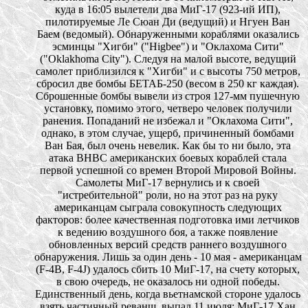
куда в 16:05 вылетели два МиГ-17 (923-ий ИП),
пилотируемые Ле Сюан Ди (ведущий) и Нгуен Ван
Баем (ведомый). Обнаруженными кораблями оказались
эсминцы "Хигби" ("Higbee") и "Оклахома Сити"
("Oklakhoma City"). Следуя на малой высоте, ведущий
самолет приблизился к "Хигби" и с высоты 750 метров,
сбросил две бомбы БЕТАБ-250 (весом в 250 кг каждая).
Сброшенные бомбы вывели из строя 127-мм пушечную
установку, помимо этого, четверо человек получили
ранения. Попаданий не избежал и "Оклахома Сити",
однако, в этом случае, ущерб, причиненный бомбами
Ван Бая, был очень невелик. Как бы то ни было, эта
атака ВНВС американских боевых кораблей стала
первой успешной со времен Второй Мировой Войны.
Самолеты МиГ-17 вернулись и к своей
"истребительной" роли, но на этот раз на руку
американцам сыграла совокупность следующих
факторов: более качественная подготовка ими летчиков
к ведению воздушного боя, а также появление
обновленных версий средств раннего воздушного
обнаружения. Лишь за один день - 10 мая - американцам
(F-4B, F-4J) удалось сбить 10 МиГ-17, на счету которых,
в свою очередь, не оказалось ни одной победы.
Единственный день, когда вьетнамской стороне удалось
взять частичный реванш, выпал 11 июля: МиГ-17 Хан