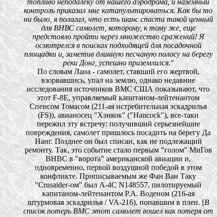
топливо неподалеку от нашего аэродрома, и наземный
контроль приказал мне катапультироваться. Как бы то
ни было, я полагал, что есть шанс спасти такой ценный
для ВНВС самолет, которому, к тому же, еще
предстояло пройти через множество сражений! Я
осмотрелся в поисках подходящей для посадочной
площадки и, заметив длинную песчаную полосу на берегу
реки Донг, успешно приземлился."
По словам Лана - самолет, ставший его жертвой,
взорвавшись, упал на землю, однако недавние
исследования источников ВМС США показывают, что
этот F-8Е, управляемый капитаном-лейтенантом
Спенсом Томасом (211-ая истребительная эскадрилья
(FS)), авианосец "Хэнкок" ("Hancock"), все-таки
пережил эту встречу: получивший серьезнейшие
повреждения, самолет пришлось посадить на берегу Да
Нанг. Позднее он был списан, как не подлежащий
ремонту. Так, это событие стало первым "голом" МиГов
ВНВС в "ворота" американской авиации и,
одновременно, первой воздушной победой в этом
конфликте. Приписываемым же Фан Ван Таку
"Crusaider-ом" был А-4С N148557, пилотируемый
капитаном-лейтенантом Р.А. Воденом (216-ая
штурмовая эскадрилья / VA-216), попавшим в плен. [
В
список потерь ВМС этот самолет вошел как потеря от