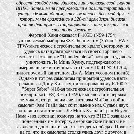
обрести свободу мне удалось, лишь показав свой значок
ВНВС. Затем меня препроводили в административный
центр, где командиром, как выяснилось, был мой друг, с
которым мы сражались в 320-ой армейской дивизии
против французов. Попрощавшись с ним, я вернулся в
свое подразделение."
Жертвой Ханя оказался F-105D (N59-1754),
управляемый майором Ф.Е. Беннеттом (355-ое TFW /
TFW-тактическое истребительное крыло), которому не
удалось катапультироваться из своего горящего
самолета. Потерю же "Thunderchief-а", которого удалось
уничтожить Ле Минь Хуану, подтверждают и
американские источники: это был F-105D N59-1764,
пилотируемый капитаном Дж.А. Магнуссоном (погиб).
Однако в тот раз самолетам прикрытия удалось взять
реванш - и Дону Килгасу, пилотировавшему F-100D
"Super Sabre" (416-ая тактическая истребительная
эскадрилья (TFS) 3-его TFW), выпало стать первым
летчиком, открывшим счет потерям МиГов в войне:
самолет Фам Гиайя был сбит именно им. Судьба двух
оставшихся летчиков - Ле Минь Хуана и Тран Нгуен
Нама - неизвестна: несмотря на то, что ВНВС заявило о
понесенных им потерях, американские пилоты не
заявляли о дополнительных в тот день победах. Похоже
на то, что их самолеты столкнулись друг с другом в