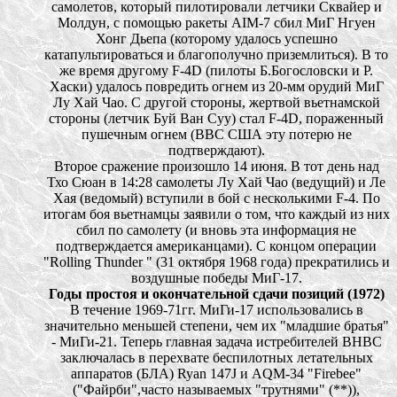
самолетов, который пилотировали летчики Сквайер и
Молдун, с помощью ракеты AIM-7 сбил МиГ Нгуен
Хонг Дьепа (которому удалось успешно
катапультироваться и благополучно приземлиться). В то
же время другому F-4D (пилоты Б.Богословски и Р.
Хаски) удалось повредить огнем из 20-мм орудий МиГ
Лу Хай Чао. С другой стороны, жертвой вьетнамской
стороны (летчик Буй Ван Cуу) стал F-4D, пораженный
пушечным огнем (ВВС США эту потерю не
подтверждают).
Второе сражение произошло 14 июня. В тот день над
Тхо Сюан в 14:28 самолеты Лу Хай Чао (ведущий) и Ле
Хая (ведомый) вступили в бой с несколькими F-4. По
итогам боя вьетнамцы заявили о том, что каждый из них
сбил по самолету (и вновь эта информация не
подтверждается американцами). С концом операции
"Rolling Thunder " (31 октября 1968 года) прекратились и
воздушные победы МиГ-17.
Годы простоя и окончательной сдачи позиций (1972)
В течение 1969-71гг. МиГи-17 использовались в
значительно меньшей степени, чем их "младшие братья"
- МиГи-21. Теперь главная задача истребителей ВНВС
заключалась в перехвате беспилотных летательных
аппаратов (БЛА) Ryan 147J и AQM-34 "Firebee"
("Файрби",часто называемых "трутнями" (**)),