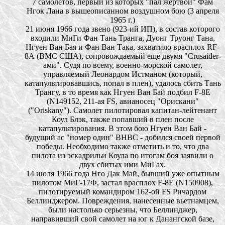
7 самолетов, первый из которых "пал жертвой" Фам
Нгок Лана в вышеописанном воздушном бою (3 апреля
1965 г.)
21 июня 1966 года звено (923-ий ИП), в состав которого
входили МиГи Фан Тань Транга, Дуонг Труонг Тана,
Нгуен Ван Бая и Фан Ван Така, захватило врасплох RF-
8А (ВМС США), сопровождаемый еще двумя "Crusaider-
ами". Судя по всему, военно-морской самолет,
управляемый Леонардом Истманом (который,
катапультировавшись, попал в плен), удалось сбить Тань
Трангу, в то время как Нгуен Ван Бай подбил F-8Е
(N149152, 211-ая FS, авианосец "Орискани"
("Oriskany"). Самолет пилотировал капитан-лейтенант
Коул Блэк, также попавший в плен после
катапультирования. В этом бою Нгуен Ван Бай
-
будущий ас "номер один" ВНВС - добился своей первой
победы. Необходимо также отметить и то, что два
пилота из эскадрильи Коула по итогам боя заявили о
двух сбитых ими МиГах.
14 июля 1966 года Нго Дак Май, бывший уже опытным
пилотом МиГ-17Ф, застал врасплох F-8Е (N150908),
пилотируемый командиром 162-ой FS Ричардом
Беллинджером. Повреждения, нанесенные вьетнамцем,
были настолько серьезны, что Беллинджер,
направивший свой самолет на юг к Данангской базе,