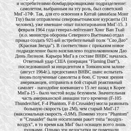
и истребителями-бомбардировщиками подразделение:
самолетом, выбранным на эту роль, был советский
МиГ-17Ф. Так, для его освоения в Китай (авиабаза Монг
Тху) были отправлены северовьетнамские курсанты (31
человек), уже имевшие опыт пилотирования МиГ-15. 3
февраля 1964 года генерал-лейтенант Хонг Ван Тхай
(и.о. министра обороны Северного Вьетнама) отдал
приказ создать 921-ый истребительный полк
"Сао Дао"
(Красная Звезда"). В соответствии с приказом новое
подразделение было возглавлено подполковником Дао
Динь Люэном. Карьера МиГа в составе ВНВС началась.
Ответный удар США (операция "Flaming Dart"),
последовавший за инцидентом в Тонкинском заливе
(август 1964г.), предоставил ВНВС шанс испытать
вновь полученные самолеты в бою. С точки зрения
американцев, отправить в бой старый реактивный
самолет - наподобие воевавшего 15 лет назад в Корее
МиГа-15 - было чистой воды безумием. Значительная
часть американской авиации того времени (F-105
Thunderchief, F-4 Phantom, F-8 Crusaider) могла развивать
большую скорость (до 2M), чем старый МиГ-17
(максимальная скорость -0,9M). Помимо этого "Phantom"
и "Crusaider" были носителями ракет типа "воздух-
воздух", в то время как МиГ был оснащен всего лишь
пушками. Однако эти недостатки не помешали