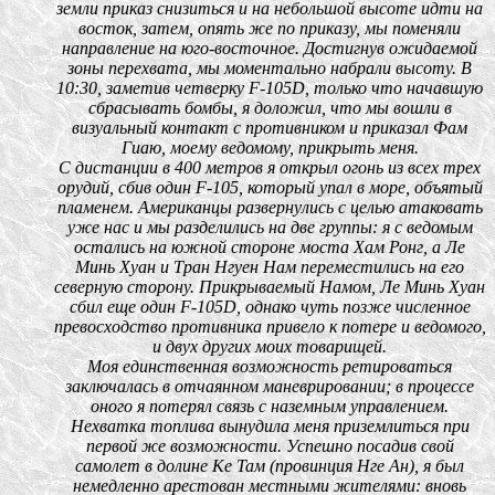
земли приказ снизиться и на небольшой высоте идти на
восток, затем, опять же по приказу, мы поменяли
направление на юго-восточное. Достигнув ожидаемой
зоны перехвата, мы моментально набрали высоту. В
10:30, заметив четверку F-105D, только что начавшую
сбрасывать бомбы, я доложил, что мы вошли в
визуальный контакт с противником и приказал Фам
Гиаю, моему ведомому, прикрыть меня.
С дистанции в 400 метров я открыл огонь из всех трех
орудий, сбив один F-105, который упал в море, объятый
пламенем. Американцы развернулись с целью атаковать
уже нас и мы разделились на две группы: я с ведомым
остались на южной стороне моста Хам Ронг, а Ле
Минь Хуан и Тран Нгуен Нам переместились на его
северную сторону. Прикрываемый Намом, Ле Минь Хуан
сбил еще один F-105D, однако чуть позже численное
превосходство противника привело к потере и ведомого,
и двух других моих товарищей.
Моя единственная возможность ретироваться
заключалась в отчаянном маневрировании; в процессе
оного я потерял связь с наземным управлением.
Нехватка топлива вынудила меня приземлиться при
первой же возможности. Успешно посадив свой
самолет в долине Ке Там (провинция Нге Ан), я был
немедленно арестован местными жителями: вновь