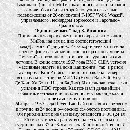
Гамильтон (погиб). МиГи также понесли потери: один
самолет был сбит и второй получил серьезные
подвреждения от 20-мм орудий F-105F "Wild Weasel",
управляемого Леонардом Торнессом и Гарольдом
Джонсоном.
"Ядовитые змеи" над Хайпхонгом.
Примерно в то время вьетнамцы окрасили половину
МиГов, нанеся на них соответствующий
"камуфляжный" рисунок. Из-за коричневых пятен на
зеленом фоне наземный персонал окрестил самолеты
"змеями" - прозвищем, которого не чурались и сами
летчики. В конце апреля 1967 года ВМС США устроил
массивные налеты на доки Хайпхонга - так, в район
аэродрома Кин Ан была тайно отправлена четверка
вьетнамских летчиков МиГ-17 (Нгуен Ван Бай, Нгуен
Де Хон, Ха Бон и Нгуен Ба Дич). Их цель заключалась в
усилении ПВО города. Как показали дальнейшие
события, вьетнамские пилоты полностью оправдали
данное самолетам прозвище.
24 апреля 1967 года Нгуен Ван Бай направил свое звено
к группе из 24 военно-морских самолетов противника.
Он приблизился к не чаявшему опасности F-8С (24-ая
FS) и фактически разнес его на куски огнем из
смертоносных 37 и 23-мм пушек. Капитан-лейтенант И.
Такер, пилотировавший "Crusaider" F-8С (N146915),