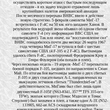
осуществлять короткие атаки с быстрым последующим
отходом - в их задачу входило отражение лишь
крупнейших налетов американской авиации
После месячного перерыва ВНВС ввело в действие
новую стратегию. 5 февраля самолеты МиГ-17
встретились с F-4С на 50 км. юго-западнее Ханоя. В
результате боя ведущий звена объявил об одном сбитом
самолете F-4 (эту информацию ВВС США не
подтверждают). Так или иначе, на "восстановление сил"
ВНВС понадобилось почти два месяца: 26 марта 1967
года четверка МиГ-17 вступила в бой с шестью
самолетами США (4 F-105 и 2 F-4С). Вьетнамцам
удалось сбить F-4С, пилотируемый Фредериком Кроу и
Генри Фоулером (оба попали в плен).
Через несколько недель - 19 апреля -МиГ-17 перехватили
боевой порядок F-105, шедших по направлению к Сюан
Май. По итогам боя вьетнамцы заявили о двух сбитых
F-105 и двух спасательных А-1, направленных на
эвакуацию летчиков сбитых "Thunderchief-ов". В
действительности, МиГами был сбит лишь один
-ая
двухместный F-105F (N63-8341, 357
TFS 355-ого
TFW), экипаж которого (Томас Мэдисон и Томас
Стерлинг) был захвачен в плен, а также один А-1Е (N52-
133905, 602-ая ACS (эскадрилья воздушного
командования), который пилотировал майор Джон