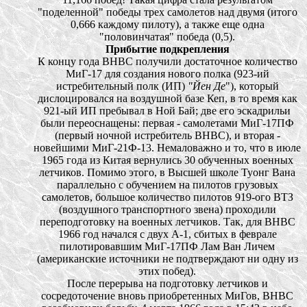
"поделенной" победы трех самолетов над двумя (итого
0,666 каждому пилоту), а также еще одна
"половинчатая" победа (0,5).
Прибытие подкрепления
К концу года ВНВС получили достаточное количество
МиГ-17 для создания нового полка (923-ий
истребительный полк (ИП)
"Йен Де
"), который
дислоцировался на воздушной базе Кеп, в то время как
921-ый ИП пребывал в Ной Бай; две его эскадрильи
были переоснащены: первая - самолетами МиГ-17ПФ
(первый ночной истребитель ВНВС), и вторая -
новейшими МиГ-21Ф-13. Немаловажно и то, что в июле
1965 года из Китая вернулись 30 обученных военных
летчиков. Помимо этого, в Высшей школе Туонг Вана
параллельно с обучением на пилотов грузовых
самолетов, большое количество пилотов 919-ого ВТЗ
(воздушного транспортного звена) проходили
переподготовку на военных летчиков. Так, для ВНВС
1966 год начался с двух А-1, сбитых в феврале
пилотировавшим МиГ-17ПФ Лам Ван Личем
(американские источники не подтверждают ни одну из
этих побед).
После перерыва на подготовку летчиков и
сосредоточение вновь приобретенных МиГов, ВНВС