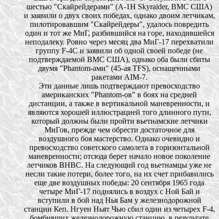
шестью "Скайрейдерами" (А-1Н Skyraider, ВМС США)
и заявили о двух своих победах, однако двоим летчикам,
пилотировавшим "Скайрейдеры", удалось повредить
один и тот же МиГ, разбившийся на горе, находившейся
неподалеку. Ровно через месяц два МиГ-17 перехватили
группу F-4С и заявили об одной своей победе (не
подтверждаемой ВМС США), однако оба были сбиты
двумя "Phantom-ами" (45-ая TFS), оснащенными
ракетами AIM-7.
Эти данные лишь подтверждают превосходство
американских "Phantom-ов" в боях на средней
дистанции, а также в вертикальной маневренности, и
являются хорошей иллюстрацией того длинного пути,
который должны были пройти вьетнамские летчики
МиГов, прежде чем обрести достаточное для
воздушного боя мастерство. Однако очевидно и
превосходство советского самолета в горизонтальной
маневренности; отсюда берет начало новое поколение
летчиков ВНВС. На следующий год вьетнамцы уже не
несли такие потери, более того, на их счет прибавились
еще две воздушных победы: 20 сентября 1965 года
четыре МиГ-17 поднялись в воздух с Ной Бай и
вступили в бой над Нья Бам у железнодорожной
станции Кеп. Нгуен Ньят Чью сбил один из четырех F-4,
бомбивших железнодорожную станцию, в результате