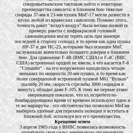
северовьетнамским тактикам найти и некоторые
преимущества самолета: в ближнем бою тяжелые
снаряды 37-мм и 23-мм пушек МиГ-17 могли разнести в
куски любой из вражеских самолетов. Помимо этого,
точность ракет "воздух-воздух" была весьма низкой (к
примеру, ракеты с инфракрасной головкой
самонаведения могли терять цель при маневре
последней в сторону солнца), в то время как одна пушка
НР-37 и две НС-23, которыми был оснащен МиГ,
заслуживали значительно большего доверия в ближнем
бою. Для сравнения: F-4B (ВМC США) и F-4С (ВВС
США) встроенных орудий не имели, а что касается F-8
"Crusaider" - на его вооружении находились четыре
меньших по мощности 20-мм пушки, в то время как
более совершенной встроенной пушкой М61 "Вулкан"
(калибр 20 мм, скорость стрельбы 3000 снарядов в
минуту), обладал даже F-105. К тому же первые атаки
американцев показали, что их истребители-
бомбардировщики время от времени используют одни и
те же маршруты - это обстоятельство позволило МиГам
выбирать удобные для перехвата позиции и вступать в
ближний бой, используя все его преимущества.
Крещение огнем
3 апреля 1965 года у ВНВС появилась возможность
опробовать свои силы: американцы организовали