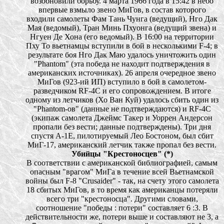
возобновили борьбу. 4 марта 1966 года в 15:42 в небо
впервые взмыло звено МиГов, в состав которого
входили самолеты Фам Тань Чунга (ведущий), Нго Дак
Мая (ведомый), Тран Минь Пхуонга (ведущий звена) и
Нгуен Де Хона (его ведомый). В 16:00 на территории
Пху То вьетнамцы вступили в бой в несколькими F-4; в
результате боя Нго Дак Маю удалось уничтожить один
"Phantom" (эта победа не находит подтверждения в
американских источниках). 26 апреля очередное звено
МиГов (923-ий ИП) вступило в бой в самолетом-
разведчиком RF-4С и его сопровождением. В итоге
одному из летчиков (Хо Ван Куй) удалось сбить один из
"Phantom-ов" (данные не подтверждаются) и RF-4С
(экипаж самолета Джеймс Такер и Уоррен Андерсон
пропали без вести; данные подтверждены). Три дня
спустя А-1Е, пилотируемый Лео Бостоном, был сбит
МиГ-17, американский летчик также пропал без вести.
Убийцы "Крестоносцев" (*
)
В соответствии с американской библиографией, самым
опасным "врагом" МиГа в течение всей Вьетнамской
войны был F-8 "Crusaider" - так, на счету этого самолета
18 сбитых МиГов, в то время как американцы потеряли
всего три "крестоносца". Другими словами,
соотношение "победы : потери" составляет 6 :3. В
действительности же, потери выше и составляют не 3, а