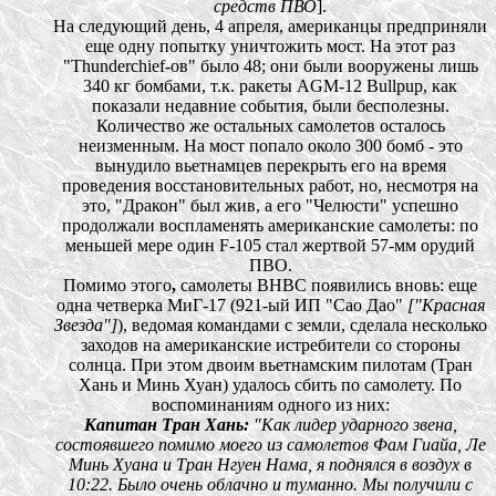
средств ПВО
].
На следующий день, 4 апреля, американцы предприняли
еще одну попытку уничтожить мост. На этот раз
"Thunderchief-ов" было 48; они были вооружены лишь
340 кг бомбами, т.к. ракеты AGM-12 Bullpup, как
показали недавние события, были бесполезны.
Количество же остальных самолетов осталось
неизменным. На мост попало около 300 бомб - это
вынудило вьетнамцев перекрыть его на время
проведения восстановительных работ, но, несмотря на
это, "Дракон" был жив, а его "Челюсти" успешно
продолжали воспламенять американские самолеты: по
меньшей мере один F-105 стал жертвой 57-мм орудий
ПВО.
Помимо этого
,
самолеты ВНВС появились вновь: еще
одна четверка МиГ-17 (921-ый ИП "Сао Дао"
["Красная
Звезда"]
), ведомая командами с земли, сделала несколько
заходов на американские истребители со стороны
солнца. При этом двоим вьетнамским пилотам (Тран
Хань и Минь Хуан) удалось сбить по самолету. По
воспоминаниям одного из них:
Капитан Тран Хань:
"Как лидер ударного звена,
состоявшего помимо моего из самолетов Фам Гиайа, Ле
Минь Хуана и Тран Нгуен Нама, я поднялся в воздух в
10:22. Было очень облачно и туманно. Мы получили с