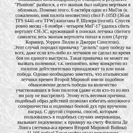
"Phantom" разбился, а его экипаж был найден мертвым в
обломках. Помимо этого, 6 октября один из МиГов (к
сожалению, имя пилота неизвестно) сбил F-105D (36-ая
TFS 6441-ого TFW) капитана Р. Шулера (погиб). Спустя
ровно месяц - 6 ноября - четырем МиГ-17 удалось сбить
вертолет СН-3С, круживший в поисках летчика сбитого
самолета; весь экипаж вертолета попал в плен (Артур
Кормиер, Уоррен Лилли и Джерри Синглтон).
Этот случай породил привычку "делить" одну победу на
всех, даже если кто-либо из летчиков не сделал во время
боя ни единого выстрела. Такая привычка не может не
вызвать полемики, т.к. непонятно, кому конкретно из
пилотов дейтствительно принадлежит та или иная
победа. Однако необходимо заметить, что итальянские
летчики времен Второй Мировой имели подобное
обыкновение делить победы на количество
участвовавших в бою пилотов (даже если кто-то из них
ни разу не выстрелил). Этому есть весомая причина:
подобный образ действий позволял избегать ненужного
соперничества и поднимал боевой дух при вручении
наград. С другой стороны, способ, которым
пользовались в подобных случаях американцы,
вызывает недоумение: к примеру на счету Филипа Де
Лонга (летчика-аса времен Второй Мировой Войны)
11,166 побед! Такая цифра стала результатом