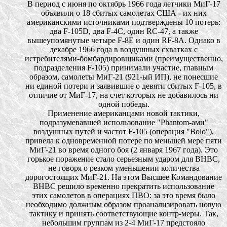
В период с июня по октябрь 1966 года летчики МиГ-17
объявили о 18 сбитых самолетах США - их них
американскими источниками подтверждены 10 потерь:
два F-105D, два F-4С, один RС-47, а также
вышеупомянутые четыре F-8Е и один RF-8А. Однако в
декабре 1966 года в воздушных схватках с
истребителями-бомбардировщиками (преимущественно,
подразделения F-105) принимали участие, главным
образом, самолеты МиГ-21 (921-ый ИП), не понесшие
ни единой потери и заявившие о девяти сбитых F-105, в
отличие от МиГ-17, на счет которых не добавилось ни
одной победы.
Применение американцами новой тактики,
подразумевавшей использование "Phantom-ами"
воздушных путей и частот F-105 (операция "Bolo"),
привела к одновременной потере по меньшей мере пяти
МиГ-21 во время одного боя (2 января 1967 года). Это
горькое поражение стало серьезным ударом для ВНВС,
не говоря о резком уменьшении количества
дорогостоящих МиГ-21. На этом Высшее Командование
ВНВС решило временно прекратить использование
этих самолетов в операциях ПВО: за это время было
необходимо должным образом проанализировать новую
тактику и принять соответствующие контр-меры. Так,
небольшим группам из 2-4 МиГ-17 предстояло