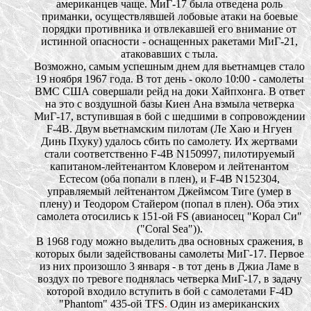
американцев чаще. МиГ-17 была отведена роль
приманки, осуществлявшей лобовые атаки на боевые
порядки противника и отвлекавшей его внимание от
истинной опасности - оснащенных ракетами МиГ-21,
атаковавших с тыла.
Возможно, самым успешным днем для вьетнамцев стало
19 ноября 1967 года. В тот день - около 10:00 - самолеты
ВМС США совершали рейд на доки Хайпхонга. В ответ
на это с воздушной базы Киен Ана взмыла четверка
МиГ-17, вступившая в бой с шедшими в сопровождении
F-4B. Двум вьетнамским пилотам (Ле Хаю и Нгуен
Динь Пхуку) удалось сбить по самолету. Их жертвами
стали соответственно F-4B N150997, пилотируемый
капитаном-лейтенантом Кловером и лейтенантом
Естесом (оба попали в плен), и F-4B N152304,
управляемый лейтенантом Джеймсом Тиге (умер в
плену) и Теодором Стайером (попал в плен). Оба этих
самолета отосились к 151-ой FS (авианосец "Корал Си"
("Coral Sea")).
В 1968 году можно выделить два основных сражения, в
которых были задействованы самолеты МиГ-17. Первое
из них произошло 3 января - в тот день в Джиа Ламе в
воздух по тревоге поднялась четверка МиГ-17, в задачу
которой входило вступить в бой с самолетами F-4D
"Phantom" 435-ой TFS
.
Один из американских