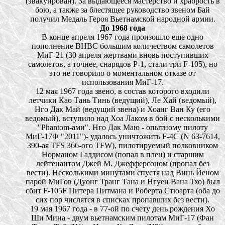
(эвакуирован). За выдающееся мастерство и храбрость в
бою, а также за блестящее руководство звеном Бай
получил Медаль Героя Вьетнамской народной армии.
До 1968 года
В конце апреля 1967 года произошло еще одно
пополнение ВНВС большим количеством самолетов
МиГ-21 (30 апреля жертвами вновь поступивших
самолетов, а точнее, снарядов Р-1, стали три F-105), но
это не говорило о моментальном отказе от
использования МиГ-17.
12 мая 1967 года звено, в состав которого входили
летчики Као Тань Тинь (ведущий), Ле Хай (ведомый),
Нго Дак Май (ведущий звена) и Хоанг Ван Ку (его
ведомый), вступило над Хоа Лаком в бой с несколькими
"Phantom-ами". Нго Дак Маю - опытному пилоту
МиГ-17Ф "2011")- удалось уничтожить F-4С (N 63-7614,
390-ая TFS 366-ого TFW), пилотируемый полковником
Норманом Гаддисом (попал в плен) и старшим
лейтенантом Джей М. Джефферсоном (пропал без
вести). Несколькими минутами спустя над Винь Йеном
парой МиГов (Дуонг Транг Тана и Нгуен Вана Тхо) был
сбит F-105F Питера Питмана и Роберта Стюарта (оба до
сих пор числятся в списках пропавших без вести).
19 мая 1967 года - в 77-ой по счету день рождения Хо
Ши Мина - двум вьетнамским пилотам МиГ-17 (Фан