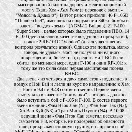
массированный налет на дорогу и железнодорожный
мост у Тхань Хоа -
Хам Ронг
(в переводе с вьетн. -
"Челюсти Дракона"
). В этот район прибыли: 46 F-105D
"Thunderchief", имевших на вооружении 340кг. бомбы и
ракеты "воздух - земля" (AGM-12 Bullpup), 21 F-100
"Super Sabre", целью которых было подавление ПВО, 14
F-100 (действовали в качестве воздушного прикрытия),
а также 2 RF-101С "Voodoo" (для осуществления
контроля результатов атаки). Однако эта попытка, мягко
говоря, не удалась: мост не получил ни единого
повреждения и, более того, средствами ПВО были
сбиты, по меньшей мере, один F-100 и один RF-101; к
тому же это была самая первая масштабная победа
ВНВС.
Два звена - из четырех и двух самолетов - поднялись в
воздух с Ной Бай и легли на курс по направлению к Хам
Ронг в 9:47 и 9:48 соответственно. Первое звено
выступало в качестве "приманки", а второе - должно
было вступить в бой с F-105 и F-100. В состав первого
звена входили: Фам Нгок Лан (N1), Фан Ван Так (N2),
Хо Ван Куй (N3) и Тран Минь Пхуонг (N4). В 10:08
ведущий звена - Фам Нгок Лан заметил несколько
самолетов F-8, которые, не подозревая об опасности,
шли, прикрывая основную группу, и направил свой
МиГ-17Ф по направлению к "Crusaider-ам" противника.