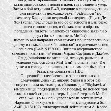
катапультировался и попал в плен, где позднее и умер.
Затем в бой вступили F-4B, шедшие в сопровождении -
они выпустили несколько ракет "Sidewinder" по
самолету Бая, однако ведомый последнего (Нгуен Де
Хон) успел предупредить его об опасности и Бай резко
вышел с полосы огня, избежав, таким образом,
попадания (пилоты "Phantom-ов" ошибочно заявили о
двух сбитых в тот день МиГах).
Внезапно Бай направил свой самолет по направлению к
одному из атаковавших "Phantomов" и пушечным огнем
сбил его (F-4B N153000). Экипаж американского
самолета - капитан-лейтенант Чарльз Сауфвик и Джеймс
Лэнд (ошибочно полагавший, что чуть раньше им
успешно удалось сбить МиГ Бая) - попал в плен. Им
даже и в голову не пришло, что их самолет был сбит
Баем, а не средствами ПВО.
Очередной вылет баевского звена состоялся на
следующий день - 25 апреля. Удача и в этот раз
сопутствовала вьетнамцам, сбившим два "Skyhawk-а"
(американцы подтвердили обе победы), не понеся при
этом со своей стороны потерь. Первой жертвой МиГов
стал А-4С (N147799), управляемый лейтенантом
Чарльзом Стэкхаузом (попал в плен), следующим был
А-4Е (N151102), пилотируемый лейтенантом А. Кребо