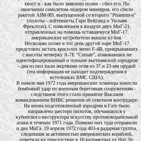
хвост и - как было заявлено позже - сбил его. По
окончании самолетом-лидером маневров, его сбили
ракетой AIM-9D, выпущенной со второго "Phantom-а"
(пилоты - лейтенанты Гари Вейганд и Уильям
Фреклтон). С появлением в воздухе двух МиГ-21,
отправленных на помощь оставшемуся МиГ-17,
американские истребители вышли из боя.
Несколько позже в тот день другой паре МиГ-17
предстояло застать врасплох звено F-4B, прикрывавших
с высоты четверку А-7Е "Corsair", атаковавших не
идентифицированный и поныне вьетнамский аэродром
- два из них пали жертвами огня из 37 и 23-мм орудий
(эта информация не находит подтверждения в
источниках ВМС США).
В начале мая 1972 года американские эсминцы нанесли
бомбовый удар по военным береговым сооружениям -
следствием этого стало принятие Высшим
командованием ВНВС решения об ответном контрударе.
На вновь подготовленный аэродром в Гате было
направлено шестеро пилотов, обучавшихся у
кубинского инструктора искусству противокорабельной
атаки в течение 1971 года. Помимо них туда отправили
и два МиГа. 19 апреля 1972 года 403-я радарная группа,
следившая за активностью американских кораблей,
отметила их присутствие в 16 километрах от Нат Ле,