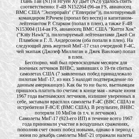
Тхань Тай (N1) и Нгуен Ху Дьет (N2)) удалось сбить
соответственно: F-4B N152264 (96-ая FS, авианосец
ВМС США "Энтерпрайз" ("Enterprise")), пилотируемый
командиром Р.Ричем (пропал без вести) и капитаном-
лейтенантом Р. Старком (попал в плен), а также F-4B
N153004 (114-ая FS, авианосец ВМС США "Китти Хок"
("Kitty Hawk")), пилотируемый лейтенантами Джей Си
Пламбом и Г. Л. Андерсоном (оба попали в плен). На
следующий день жертвой МиГ-17 стал очередной F-4С,
чей экипаж (Джозеф Миллиган и Джек Ванлоан) попал
в плен.
Бесспорно, май был превосходным месяцем для
военных летчиков ВНВС, заявивших о 19-ти сбитых
самолетах США (7 заявленных побед принадлежало
пилотам МиГ-17, из них 5 находят подтверждение по
данным американцев). Как бы то ни было, вьетнамцам
пришлось платить по счетам: в конце мая - начале июня
1967 года вьетнамских летчиков, излишне уверенных в
себе, заставали врасплох самолеты F-4С (ВВС США) и
истребители F-8С/Е (ВМС США). В результате, ВНВС
потеряли 10 МиГов (в т.ч. и летчиков).
Самолеты МиГ-17 (923-его ИП) в течение всего 1967
года принимали участие в воздушных сражениях,
пополняя счет своих побед новыми, однако в период с
июня по декабрь самолеты МиГ-21 отражали налеты