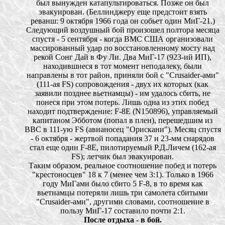
был вынужден катапультироваться. Позже он был
эвакуирован. (Беллинджеру еще предстоит взять
реванш: 9 октября 1966 года он собьет один МиГ-21.)
Следующий воздушный бой произошел полтора месяца
спустя - 5 сентября - когда ВМС США организовали
массированный удар по восстановленному мосту над
рекой Сонг Дай в Фу Ли. Два МиГ-17 (923-ий ИП),
находившиеся в тот момент неподалеку, были
направлены в тот район, приняли бой с "Crusaider-ами"
(111-ая FS) сопровождения - двух их которых (как
заявили позднее вьетнамцы) - им удалось сбить, не
понеся при этом потерь. Лишь одна из этих побед
находит подтверждение: F-8Е (N150896), управляемый
капитаном Эбботом (попал в плен), перешедшим из
ВВС в 111-ую FS (авианосец "Орискани"). Месяц спустя
- 6 октября - жертвой попадания 37 и 23-мм снарядов
стал еще один F-8Е, пилотируемый Р.Д.Личем (162-ая
FS); летчик был эвакуирован.
Таким образом, реальное соотношение побед и потерь
"крестоносцев" 18 к 7 (менее чем 3:1). Только в 1966
году МиГами было сбито 5 F-8, в то время как
вьетнамцы потеряли лишь три самолета сбитыми
"Crusaider-ами", другими словами, соотношение в
пользу МиГ-17 составило почти 2:1.
После отдыха - в бой.