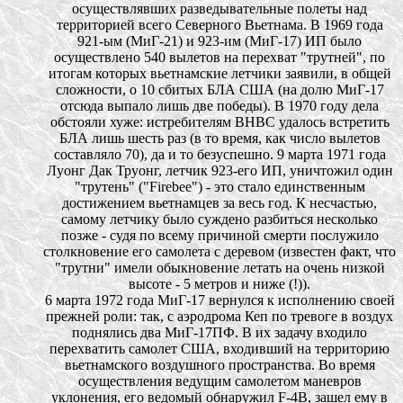
осуществлявших разведывательные полеты над
территорией всего Северного Вьетнама. В 1969 года
921-ым (МиГ-21) и 923-им (МиГ-17) ИП было
осуществлено 540 вылетов на перехват "трутней", по
итогам которых вьетнамские летчики заявили, в общей
сложности, о 10 сбитых БЛА США (на долю МиГ-17
отсюда выпало лишь две победы). В 1970 году дела
обстояли хуже: истребителям ВНВС удалось встретить
БЛА лишь шесть раз (в то время, как число вылетов
составляло 70), да и то безуспешно. 9 марта 1971 года
Луонг Дак Труонг, летчик 923-его ИП, уничтожил один
"трутень" ("Firebee") - это стало единственным
достижением вьетнамцев за весь год. К несчастью,
самому летчику было суждено разбиться несколько
позже - судя по всему причиной смерти послужило
столкновение его самолета с деревом (известен факт, что
"трутни" имели обыкновение летать на очень низкой
высоте - 5 метров и ниже (!)).
6 марта 1972 года МиГ-17 вернулся к исполнению своей
прежней роли: так, с аэродрома Кеп по тревоге в воздух
поднялись два МиГ-17ПФ. В их задачу входило
перехватить самолет США, входивший на территорию
вьетнамского воздушного пространства. Во время
осуществления ведущим самолетом маневров
уклонения,
его ведомый обнаружил F-4B, зашел ему в