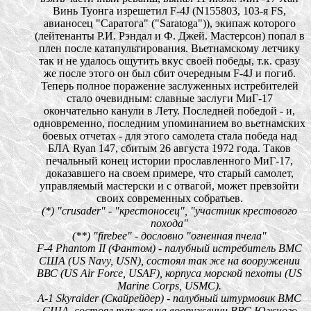
Винь Туонга изрешетил F-4J (N155803, 103-я FS,
авианосец "Саратога" ("Saratoga")), экипаж которого
(лейтенанты Р.И. Рэндал и Ф. Джей. Мастерсон) попал в
плен после катапультирования. Вьетнамскому летчику
так и не удалось ощутить вкус своей победы, т.к. сразу
же после этого он был сбит очередным F-4J и погиб.
Теперь полное поражение заслуженных истребителей
стало очевидным: славные заслуги МиГ-17
окончательно канули в Лету. Последней победой - и,
одновременно, последним упоминанием во вьетнамских
боевых отчетах - для этого самолета стала победа над
БЛА Ryan 147, сбитым 26 августа 1972 года. Таков
печальный конец истории прославленного МиГ-17,
доказавшего на своем примере, что старый самолет,
управляемый мастерски и с отвагой, может превзойти
своих современных собратьев.
(*) "crusader" - "крестоносец", "участник крестового
похода"
(**) "firebee" - дословно "огненная пчела"
F-4 Phantom II (Фантом) - палубный истребитель ВМС
США (US Navy, USN), состоял так же на вооружении
ВВС (US Air Force, USAF), корпуса морской пехоты (US
Marine Corps, USMC).
A-1 Skyraider (Скайрейдер) - палубный штурмовик ВМС
США, состоял так же на вооружении ВВС Южного