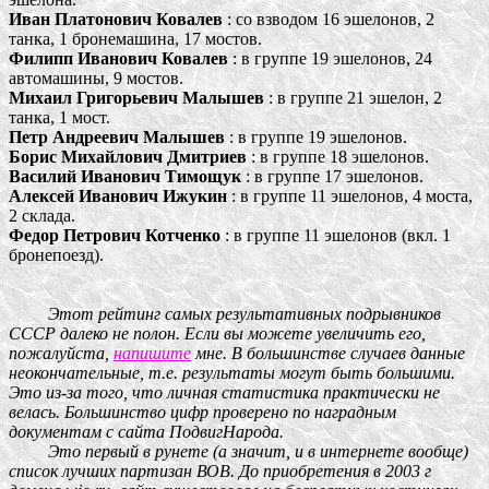
Иван Платонович Ковалев
: со взводом 16 эшелонов, 2
танка, 1 бронемашина, 17 мостов.
Филипп Иванович Ковалев
: в группе 19 эшелонов, 24
автомашины, 9 мостов.
Михаил Григорьевич Малышев
: в группе 21 эшелон, 2
танка, 1 мост.
Петр Андреевич Малышев
: в группе 19 эшелонов.
Борис Михайлович Дмитриев
: в группе 18 эшелонов.
Василий Иванович Тимощук
: в группе 17 эшелонов.
Алексей Иванович Ижукин
: в группе 11 эшелонов, 4 моста,
2 склада.
Федор Петрович Котченко
: в группе 11 эшелонов (вкл. 1
бронепоезд).
Этот рейтинг самых результативных подрывников
СССР далеко не полон. Если вы можете увеличить его,
пожалуйста,
напишите
мне. В большинстве случаев данные
неокончательные, т.е. результаты могут быть большими.
Это из-за того, что личная статистика практически не
велась. Большинство цифр проверено по наградным
документам с сайта ПодвигНарода.
Это первый в рунете (а значит, и в интернете вообще)
список лучших партизан ВОВ. До приобретения в 2003 г