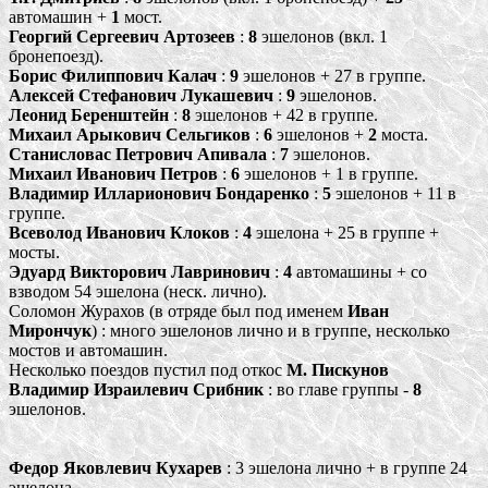
автомашин +
1
мост.
Георгий Сергеевич Артозеев
:
8
эшелонов (вкл. 1
бронепоезд).
Борис Филиппович Калач
:
9
эшелонов + 27 в группе.
Алексей Стефанович Лукашевич
:
9
эшелонов.
Леонид Беренштейн
:
8
эшелонов + 42 в группе.
Михаил Арыкович Сельгиков
:
6
эшелонов +
2
моста.
Станисловас Петрович Апивала
:
7
эшелонов.
Михаил Иванович Петров
:
6
эшелонов + 1 в группе.
Владимир Илларионович Бондаренко
:
5
эшелонов + 11 в
группе.
Всеволод Иванович Клоков
:
4
эшелона + 25 в группе +
мосты.
Эдуард Викторович Лавринович
:
4
автомашины + со
взводом 54 эшелона (неск. лично).
Соломон Журахов (в отряде был под именем
Иван
Мирончук
) : много эшелонов лично и в группе, несколько
мостов и автомашин.
Несколько поездов пустил под откос
М. Пискунов
Владимир Израилевич Срибник
: во главе группы -
8
эшелонов.
Федор Яковлевич Кухарев
: 3 эшелона лично + в группе 24
эшелона.