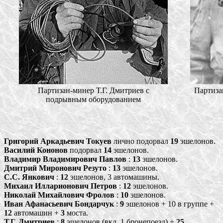
Партизан-минер Т.Г. Дмитриев с
Партиза
подрывным оборудованием
Григорий Аркадьевич Токуев
лично подорвал
19
эшелонов.
Василий Кононов
подорвал
14
эшелонов.
Владимир Владимирович Павлов
:
13
эшелонов.
Дмитрий Миронович Резуто
:
13
эшелонов.
С.С. Янкович
:
12
эшелонов, 3 автомашины.
Михаил Илларионович Петров
:
12
эшелонов.
Николай Михайлович Фролов
:
10
эшелонов.
Иван Афанасьевич Бондарчук
:
9
эшелонов + 10 в группе +
12
автомашин +
3
моста.
Т.Г. Дмитриев
:
8
эшелонов (вкл. 1 бронепоезд) +
25