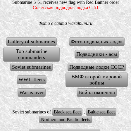
Submarine S-51 receives new flag with Red Banner order
Советская подводная лодка С-51
фото с сайта waralbum.ru
Gallery of submarines
Фото подводных лодок
Top submarine
Подводники - асы
commanders
Soviet submarines
Подводные лодки СССР
ВМФ второй мировой
WWII fleets
войны
War is over
Война окончена
Soviet submarines of
Black sea fleet
,
Baltic sea fleet
,
Northern and Pacific fleets