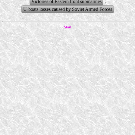
Victories of Eastern front submarines
;
U-boats losses caused by Soviet Armed Forces
Start