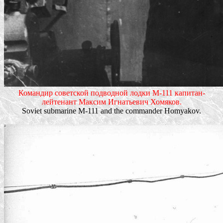
Командир советской подводной лодки М-111 капитан-
лейтенант Максим Игнатьевич Хомяков.
Soviet submarine M-111 and the commander Homyakov.