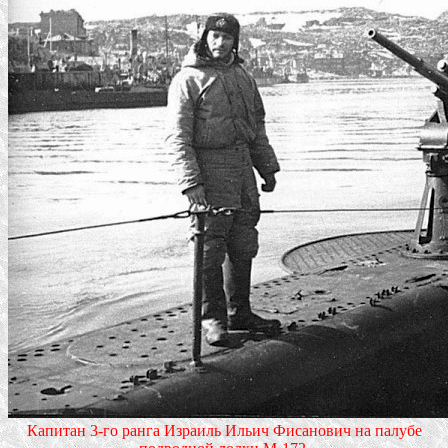
Капитан 3-го ранга Израиль Ильич Фисанович на палубе