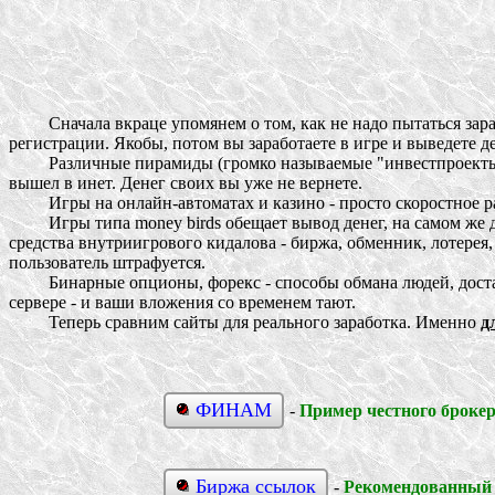
Сначала вкраце упомянем о том, как не надо пытаться зараб
регистрации. Якобы, потом вы заработаете в игре и выведете д
Различные пирамиды (громко называемые "инвестпроекты" 
вышел в инет. Денег своих вы уже не вернете.
Игры на онлайн-автоматах и казино - просто скоростное ра
Игры типа money birds обещает вывод денег, на самом же дел
средства внутриигрового кидалова - биржа, обменник, лотерея,
пользователь штрафуется.
Бинарные опционы, форекс - способы обмана людей, достато
сервере - и ваши вложения со временем тают.
Теперь сравним сайты для реального заработка. Именно
д
ФИНАМ
-
Пример честного броке
Биржа ссылок
-
Рекомендованный 