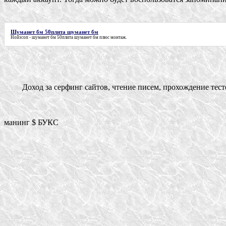
Шуманет бм 50плита шуманет бм
Нойзсоп -
шуманет бм 50плита шуманет бм
плюс монтаж.
Доход за серфинг сайтов, чтение писем, прохождение тестов,
манинг $ БУКС