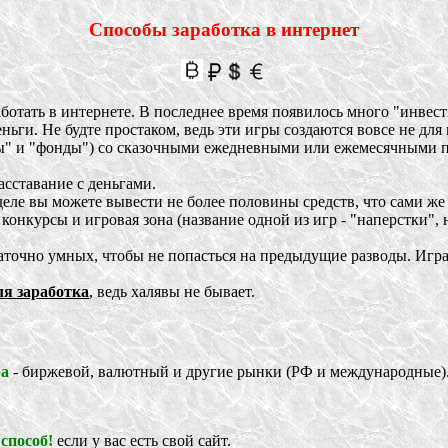
Способы заработка в интернет
отать в интернете. В последнее время появилось много "инвес
еньги. Не будте простаком, ведь эти игры создаются вовсе не для
и "фонды") со сказочными ежедневными или ежемесячными пр
сставание с деньгами.
е вы можете вывести не более половины средств, что сами же 
 конкурсы и игровая зона (название одной из игр - "наперстки",
чно умных, чтобы не попасться на предыдущие разводы. Игра 
ля заработка
, ведь халявы не бывает.
ра
- биржевой, валютный и другие рынки (РФ и международные)
способ!
если у вас есть свой сайт.