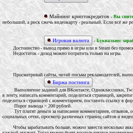
Майнинг криптокредитов
-
Вы спите
небольшой, а риск сжечь видеокарту - реальный. Если всё же ре
Игровая валюта
-
Буквально: зара
Достоинство - вывод прямо в игры или в Steam без промеж
Недостаток - доход можно потратить только на игры.
Просматривай сайты, читай письма рекламодателей, выполн
Биржа постинга
Выполнение заданий для ВКонтакте, Одноклассники, Twitter, М
в ленту, написать комментарий, поделиться страницей, закрепи
поделиться страницей с комментарием, поставить ссылку в фор
Порог вывода = 200 рублей.
Тут платят деньги за написание комментариев, отзывов, общ
социальных сетях, просмотр различных страниц сайтов и видео
Чтобы зарабатывать больше, можно завести несколько аккаунтов
каждый аккаунт. Тогда можно будет воспользоватся запоминани