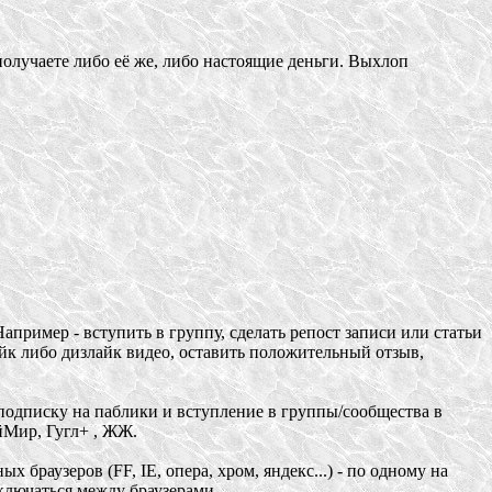
олучаете либо её же, либо настоящие деньги. Выхлоп
ример - вступить в группу, сделать репост записи или статьи
лайк либо дизлайк видео, оставить положительный отзыв,
одписку на паблики и вступление в группы/сообщества в
йМир, Гугл+ , ЖЖ.
раузеров (FF, IE, опера, хром, яндекс...) - по одному на
еключаться между браузерами.