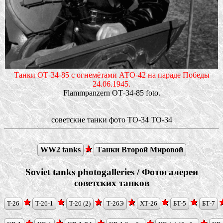
Танки ОТ-34-85 с огнемётами АТО-42 на параде Победы
24.06.1945.
Flammpanzern ОТ-34-85 foto.
советские танки фото ТО-34 TO-34
WW2 tanks
Танки Второй Мировой
Soviet tanks photogalleries / Фотогалереи
советских танков
T-26
T-26-1
T-26 (2)
Т-26Э
ХТ-26
БТ-5
БТ-7