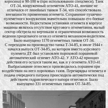
керосина) и 90-100 м (при использовании спецсмеси). Танк
ОТ-34, вооруженный огнеметом АТО-41, внешне не
отличался от линейных танков Т-34, что способствовало
внезапности применения огнемета. Сохранение пушечно-
пулеметного вооружения значительно повышало его боевые
возможности. Недостатком установки огнемета в корпусе
машины являлось отсутствие кругового огнеметания, малый
сектор обстрела по вертикали и ограниченная возможность
ведения прицельного огня из огнемета механиком-водителем.
Было выпущено 1170 огнеметных танков ОТ-34.
С переходом на производство танка Т-34-85, в июле 1944 г.
начался выпуск ОТ-34-85, на котором вместо курсового
пулемета ДТ был установлен пороховой поршневой
автоматический огнемет АТО-42. У АТО-42 принцип
действия его остался таким же, как и у огнемета АТО-41.
Выбрасывание огнесмеси производилось поршнем при
воздействии на него пороховых газов. Перезарядка огнемета и
подача очередного патрона происходила автоматически под
действием гидравлического напора огнесмеси. Было
выпущено 331 огнеметных танков ОТ-34-85.