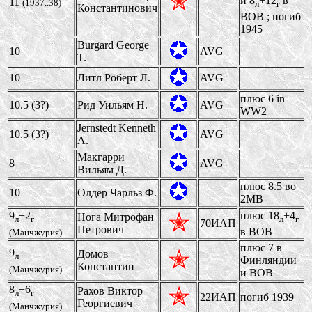
и 8
+12
в
11
(1937..38)
л
г
Константинович
ВОВ ; погиб
1945
Burgard George
10
AVG
T.
10
Литл Роберт Л.
AVG
плюс 6 in
10.5 (3?)
Рид Уильям Н.
AVG
WW2
Jernstedt Kenneth
10.5 (3?)
AVG
A.
Макгарри
8
AVG
Вильям Д.
плюс 8.5 во
10
Олдер Чарльз Ф.
2МВ
9
+2
плюс 18
+4
Нога Митрофан
л
г
л
г
70ИАП
Петрович
в ВОВ
(Манчжурия)
плюс 7 в
9
Домов
л
Финляндии
Константин
(Манчжурия)
и ВОВ
8
+6
Рахов Виктор
л
г
22ИАП
погиб 1939
Георгиевич
(Манчжурия)