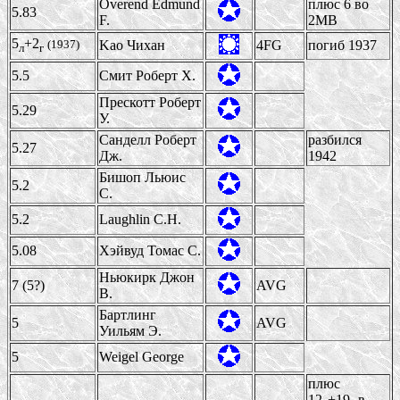
Overend Edmund
плюс 6 во
5.83
F.
2МВ
5
+2
(1937)
Kao Чихан
4FG
погиб 1937
л
г
5.5
Смит Роберт Х.
Прескотт Роберт
5.29
У.
Санделл Роберт
разбился
5.27
Дж.
1942
Бишоп Льюис
5.2
С.
5.2
Laughlin C.H.
5.08
Хэйвуд Томас C.
Ньюкирк Джон
7 (5?)
AVG
В.
Бартлинг
5
AVG
Уильям Э.
5
Weigel George
плюс
12
+19
в