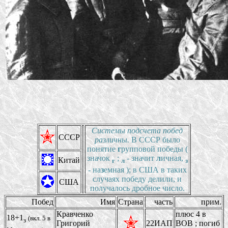
Системы подсчета побед
СССР
различны.
В СССР было
понятие
г
рупповой победы (
значок
;
- значит
л
ичная,
Китай
г
л
з
- на
з
емная ); в США в таких
случаях победу делили, и
США
получалось дробное число.
Побед
Имя
Страна
часть
прим.
Кравченко
плюс 4 в
18+1
(вкл. 5 в
з
Григорий
22ИАП
ВОВ ; погиб