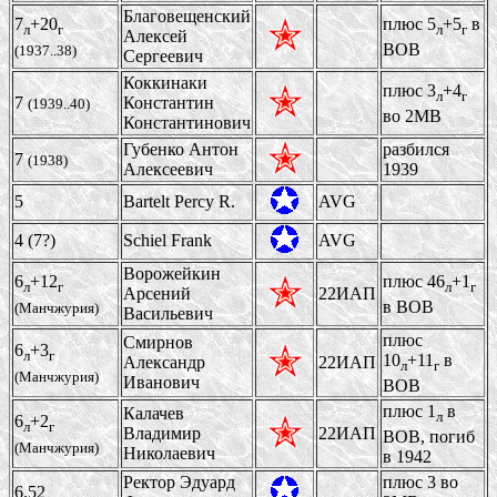
Благовещенский
7
+20
плюс 5
+5
в
л
г
л
г
Алексей
ВОВ
(1937..38)
Сергеевич
Коккинаки
плюс 3
+4
л
г
7
Константин
(1939..40)
во 2МВ
Константинович
Губенко Антон
разбился
7
(1938)
Алексеевич
1939
5
Bartelt Percy R.
AVG
4 (7?)
Schiel Frank
AVG
Ворожейкин
6
+12
плюс 46
+1
л
г
л
г
Арсений
22ИАП
в ВОВ
(Манчжурия)
Васильевич
плюс
Смирнов
6
+3
л
г
10
+11
в
Александр
22ИАП
л
г
(Манчжурия)
Иванович
ВОВ
плюс 1
в
Калачев
л
6
+2
л
г
Владимир
22ИАП
ВОВ, погиб
(Манчжурия)
Николаевич
в 1942
Ректор Эдуард
плюс 3 во
6.52