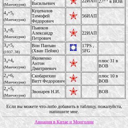
22ИАП
27
в ВОВ
Васильевич
(Манчжурия)
Куцевалов
4
+5
л
г
Тимофей
56ИАП
(Манчжурия)
Федорович
Пьянков
3
+8
л
г
Александр
22ИАП
(Манчжурия)
Петрович
3
+5
Вон Панъян
17PS ,
л
г
(Хван Пейян)
5FG
(1937..38)
Якименко
3
+4
плюс 31 в
л
г
Антон
ВОВ
(Манчжурия)
Дмитриевич
2
+6
Скобарихин
плюс 10 в
л
г
Витт Федорович
ВОВ
(Манчжурия)
2
+5
л
г
Звонарев Н.И.
ВОВ
(Манчжурия)
Если вы можете что-либо добавить в таблицу, пожалуйста,
напишите мне.
Авиация в Китае и Монголии