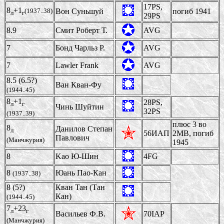
17PS,
8
+1
(1937..38)
Вон Суньшуй
погиб 1941
л
г
29PS
8.9
Смит Роберт Т.
AVG
7
Бонд Чарльз Р.
AVG
7
Lawler Frank
AVG
8.5 (6.5?)
Ван Кван-Фу
(1944..45)
8
+1
28PS,
л
г
Чинь Шуйтин
32PS
(1937..39)
плюс 3 во
8
Данилов Степан
л
56ИАП
2МВ, погиб
Павлович
(Манчжурия)
1945
8
Kao Ю-Шин
4FG
8
Юань Пао-Кан
(1937..38)
8 (5?)
Кван Taн (Тан
Кан)
(1944..45)
7
+23
л
г
Васильев Ф.В.
70IAP
(Манчжурия)