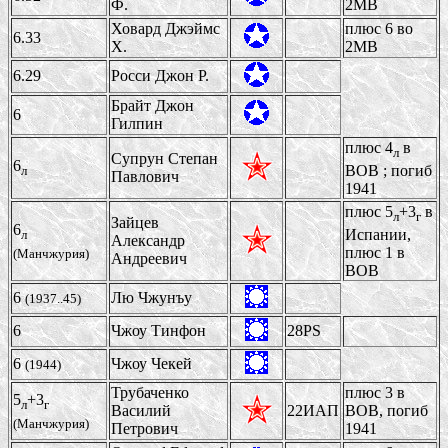
Ф.
2МВ
Ховард Джэймс
плюс 6 во
6.33
Х.
2МВ
6.29
Росси Джон Р.
Брайт Джон
6
Гилпин
плюс 4
в
л
Супрун Степан
6
ВОВ ; погиб
л
Павлович
1941
плюс 5
+3
в
л
г
Зайцев
6
Испании,
л
Александр
плюс 1 в
(Манчжурия)
Андреевич
ВОВ
6
Лю Чжунъу
(1937..45)
6
Чжоу Tинфон
28PS
6
Чжоу Чекeй
(1944)
Трубаченко
плюс 3 в
5
+3
л
г
Василий
22ИАП
ВОВ, погиб
(Манчжурия)
Петрович
1941