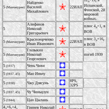
л
г
Найденко
Испанской,
5
Василий
22ИАП
(Манчжурия)
Финской, 2й
Михайлович
мировой
войнах.
Алифанов
плюс 4
+1
в
л
г
5
Николай
ВОВ
Григорьевич
плюс 3
+16
Красноюрченко
л
г
5
22ИАП
(Манчжурия)
Иван Иванович
в ВОВ
Глазыкин
5
Hиколай
погиб 1939
(Манчжурия)
Геоpгиевич
5
Чень Чиви
(1937)
5
Mao Иньчу
(1937..45)
8PS,
5
Чжу Дзясунь
(1938)
32PS
5
Чу Чиньцзун
(1937..45)
5
Цан Цылань
(1944)
4
+6
+4
Гринев Николай
л
г
з
л+г