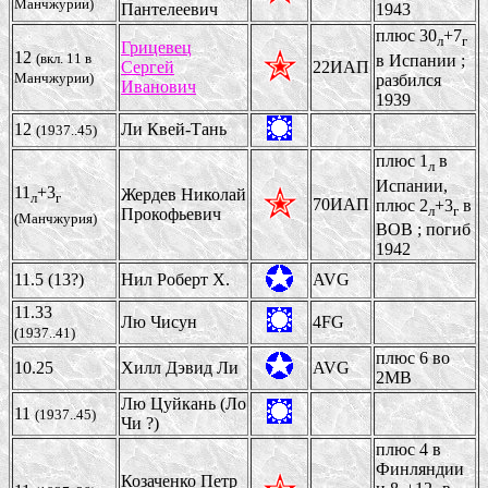
Манчжурии)
Пантелеевич
1943
плюс 30
+7
л
г
Грицевец
12
(вкл. 11 в
в Испании ;
Сергей
22ИАП
Манчжурии)
разбился
Иванович
1939
12
Ли Квей-Тань
(1937..45)
плюс 1
в
л
Испании,
11
+3
Жердев Николай
л
г
70ИАП
плюс 2
+3
в
л
г
Прокофьевич
(Манчжурия)
ВОВ ; погиб
1942
11.5 (13?)
Нил Роберт Х.
AVG
11.33
Лю Чисун
4FG
(1937..41)
плюс 6 во
10.25
Хилл Дэвид Ли
AVG
2МВ
Лю Цуйкань (Ло
11
(1937..45)
Чи ?)
плюс 4 в
Финляндии
Козаченко Петр