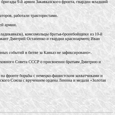
 бригады 9-й армии Закавказского фронта, гвардии младший
аторов, работали трактористами.
ей армии.
Владикавказа), комсомольцы братья-бронебойщики из 10-й
ержант Дмитрий Остапенко и гвардии красноармеец Иван
ных событий в битве за Кавказ не зафиксировано».
рховного Совета СССР о присвоении братьям Дмитрию и
 на фронте борьбы с немецко-фашистским захватчиками и
кого Союза с вручением ордена Ленина и медали «Золотая