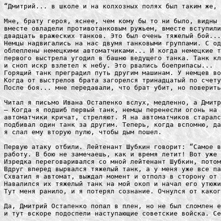
“Дмитрий... в школе и на колхозных полях был таким же, 
Мне, брату героя, яснее, чем кому бы то ни было, видны 
вместе овладели противотанковым ружьем, вместе вступили
двадцать вражеских танков. Это был очень тяжелый бой...

Немцы надвигались на нас двумя танковыми группами. С од
облеплены немецкими автоматчиками... И когда немецкие т
первого выстрела угодил в башню ведущего танка. Танк кл
и сноп искр взлетел к небу. Это рвались боеприпасы...

Горящий танк преградил путь другим машинам. У немцев во
Когда от выстрелов брата загорелся тринадцатый по счету
После боя... мне передавали, что брат убит, но поверить
Читал я письмо Ивана Остапенко вслух, медленно, а Дмитр
— Когда я подшиб первый танк, немцы перенесли огонь на 
автоматчики кричат, стреляют. Я на автоматчиков старалс
подбивал один танк за другим. Теперь, когда вспомню, да
я слал ему вторую пулю, чтобы дым пошел.

Первую атаку отбили. Лейтенант Шубкин говорит: “Самое в
работу. В бою не замечаешь, как и время летит! Вот уже 
Изредка переговаривался со мной лейтенант Шубкин, потом
Вдруг вперед вырвался тяжелый танк, а у меня уже все па
Схватил я автомат, выждал момент и отполз в сторону от 
Навалился их тяжелый танк на мой окоп и начал его утюжи
Тут меня ранило, и я потерял сознание. Очнулся от каког
Да, Дмитрий Остапенко попал в плен, но не был сломлен е