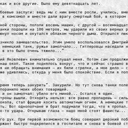
как и все другие. Было ему девятнадцать лет. 

боевые заслуги: ведь мы с ним вместе росли, учились, вме
 в комсомол и вместе дали врагу смертный бой, в котором 
ной стороны, ползли восемь машин, с другой — восемнадцат
анки подошли на 100 метров, мы ударили из своих верных р
юнул носом и окутался облаком черного дыма. Открылся люк
зникло замешательство. Этим умело воспользовался Дмитрий
 немецкий танк, ружье замолчало... Гитлеровцы наседали н
 в это было очень тяжело...”

ий Яковлевич внимательно слушал меня. Потом сам продолжи
наш окоп. Такое поднялось вокруг, что и сейчас страшно в
я не обращать внимания — их били стрелки, а мое дело — с
же удивляюсь, откуда у меня было спокойствие. Если я поп
ремя теперь закурить”. Закурили. Но тут снова танки поле
поранило моих обоих товарищей.

 и он замолчал: убило его миной... Остался я один.

троны вышли. Отходить нельзя: все равно пропадешь — силь
окопа, стал фрицев косить автоматным огнем. А немецкие т
ть. Вот однополчане и брат подумали тогда, что я пропал.

о-то удара. Открываю глаза — надо мной стоят фашисты...

го дух. При первой возможности боец совершил дерзкий поб