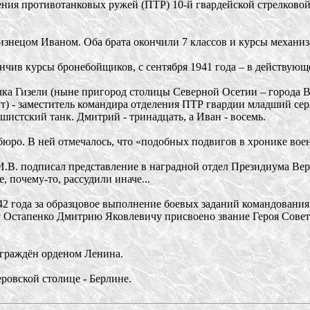
ния противотанковых ружей (ПТР) 10-й гвардейской стрелковой
лизнецом Иваном. Оба брата окончили 7 классов и курсы механиз
нчив курсы бронебойщиков, с сентября 1941 года – в действующ
ёлка Гизели (ныне пригород столицы Северной Осетии – города 
онт) - заместитель командира отделения ПТР гвардии младший с
шистский танк. Дмитрий - тринадцать, а Иван - восемь.
юро. В ней отмечалось, что «подобных подвигов в хронике воен
.В. подписал представление в наградной отдел Президиума Ве
 почему-то, рассудили иначе...
2 года за образцовое выполнение боевых заданий командования
 Остапенко Дмитрию Яковлевичу присвоено звание Героя Советс
аграждён орденом Ленина.
ровской столице - Берлине.