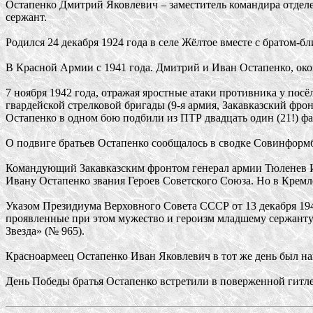
Остапенко Дмитрий Яковлевич – заместитель командира отделе
сержант.
Родился 24 декабря 1924 года в селе Жёлтое вместе с братом-б
В Красной Армии с 1941 года. Дмитрий и Иван Остапенко, око
7 ноября 1942 года, отражая яростные атаки противника у пос
гвардейской стрелковой бригады (9-я армия, Закавказский фр
Остапенко в одном бою подбили из ПТР двадцать один (21!) фа
О подвиге братьев Остапенко сообщалось в сводке Совинформб
Командующий Закавказским фронтом генерал армии Тюленев И
Ивану Остапенко звания Героев Советского Союза. Но в Кремле,
Указом Президиума Верховного Совета СССР от 13 декабря 194
проявленные при этом мужество и героизм младшему сержанту
Звезда» (№ 965).
Красноармеец Остапенко Иван Яковлевич в тот же день был н
День Победы братья Остапенко встретили в поверженной гитле