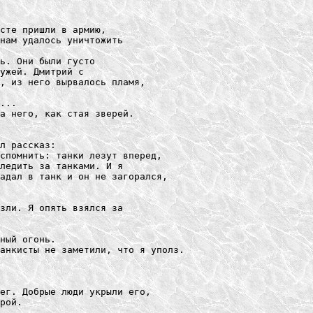
сте пришли в армию, 

нам удалось уничтожить 

ь. Они были густо 

ужей. Дмитрий с 

, из него вырвалось пламя, 

...

а него, как стая зверей.

л рассказ:

спомнить: танки лезут вперед, 

ледить за танками. И я 

адал в танк и он не загорался, 

зли. Я опять взялся за 

ный огонь. 

анкисты не заметили, что я уполз. 

ег. Добрые люди укрыли его, 
